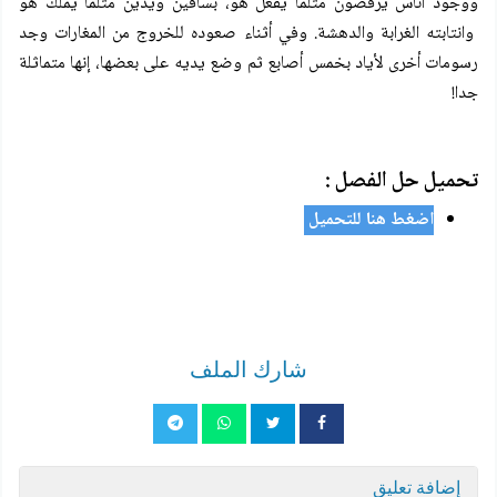
ووجود أناس يرقصون مثلما يفعل هو، بساقين ويدين مثلما يملك هو
وانتابته الغرابة والدهشة. وفي أثناء صعوده للخروج من المغارات وجد
رسومات أخرى لأياد بخمس أصابع ثم وضع يديه على بعضها، إنها متماثلة
جدا!
تحميل حل الفصل :
اضغط هنا للتحميل
شارك الملف
إضافة تعليق