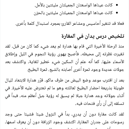
كانت عيناها الواسعتان الجميلتان مليئتين بالأمل.
كانت عيناها الواسعتان الجميلتان مليئتين بالحزن
فعلا قد تتغير أحاسيس ومشاعر القارئ بمجرد استبدال كلمة بأخرى.
تلخيص درس يدان في المغارة
منذ الرحلة الأخيرة التي قام بها هدارة لم يعد شيء كما كان من قبل، لقد
تغيرت نظرته إلى محيطه، فأصبح يهوى رؤية النجوم في الليل وإطلاق
الأسماء عليها، كما أنه علم أن السكين شيء خطير للغاية، واكتشف بعد
جولات عديدة وجود ثمرة أخرى أصابته بالشبع، ثمرة البطيخ.
بعد ان اقترب موعد وضع البيض من طرف ماكو، قرّر هدارة الابتعاد لليال
طويلة بذريعة احضار البطيخ لعائلته وهو ما لم تعترض عليه الأخيرة. في
أثناء جولاته وجد هدارة جبلا لم يسبق له رؤية جبل أعظم منه، فبدأ في
تسلقه إلى أن رأى فتحات فيه،
لقد كانت مغارة دون أن يدري، بدأ في النزول شيئا فشيئا حتى وجد
رسومات على جدران المغارة، اكتشف وجود الزرافة دون أن يعرف اسمها،