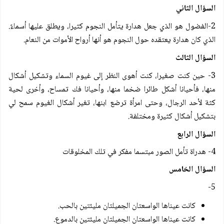
السؤال الثاني
2-الفضول هو الذي جعل هدارة يتأمل النجوم كثيرا، ويطلق عليها أسماءً.
الذي كان هدارة يعتقده حول النجوم هو أنها أرواح الأموات من النعام.
السؤال الثالث
3- حين كنت صغيرا، كنت أهوى النظر إلى غيوم السماء وتشكيل أشكال
منها، فأحيانا أشكل طائرا ضخما منها، وأحيانا فك تمساح، وأخرى لحية
كثة لأحد الرجال، وحتى امرأة ترضع ابنها، تغير أشكال الغيوم سمح لي
بتشكيل أشكال كثيرة ومختلفة.
السؤال الرابع
4- هدراة تأمل الصور مبتسما مفكر في تلك المخلوقات
السؤال الخامس
5-
كانت عيناها الواسعتان الجميلتان مليئتين بالحب.
كانت عيناها الواسعتان الجميلتان مليئتين بالدموع.