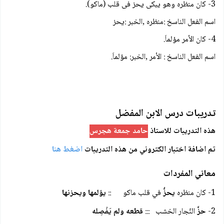
3- كان منظره وهو يبكى يحز فى قلب (ماكو).
اسم الفعل الناسخ :منظره ,الخبر :يحز
4- كان الأمر مؤلماَ.
اسم الفعل الناسخ : الأمر ,الخبر: مؤلماَ.
تدريبات درس الابن المفضل
هذه التدريبات للاستاذ
حامد جمعة هجرس
تم اضافة اختبار الكتروني من هذه التدريبات
اضغط هنا
معاني المفردات
1- كان منظره
يحزُّ
في قلب ماكو ::
يؤلمها ويحزنها
2-
حزَّ
النّجار الخشب :::
قطعه ولم يَفْصِله