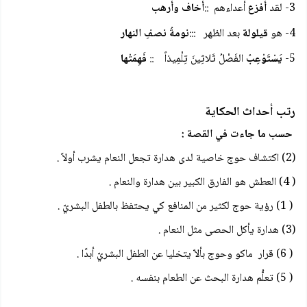
3- لقد
أفزع
أعداءهم ::
أخاف وأرهب
4- هو
قيلولة
بعد الظهر :::
نومةُ نصفِ النهار
5-
يَسْتَوْعِبُ
الفَصْلُ ثَلاثِينَ تِلْمِيذاً ::
فَهِمَتْها
رتب أحداث الحكاية
حسب ما جاءت في القصة :
(2) اكتشاف حوج خاصية لدى هدارة تجعل النعام يشرب أولاً .
( 4) العطش هو الفارق الكبير بين هدارة والنعام .
( 1) رؤية حوج لكثير من المنافع كي يحتفظ بالطفل البشريّ .
(3) هدارة يأكل الحصى مثل النعام .
( 6) قرار ماكو وحوج بألاّ يتخليا عن الطفل البشريّ أبدًا .
( 5) تعلُّم هدارة البحث عن الطعام بنفسه .