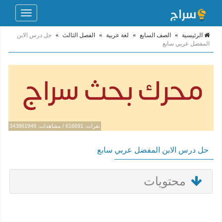
Toggle
navigation
الرئيسية
»
الصف السابع
»
لغة عربية
»
الفصل الثالث
»
حل درس الابن
المفضل عربي سابع
نقرات: 616691 / مشاهدات: 343861949
حل درس الابن المفضل عربي سابع
محتويات