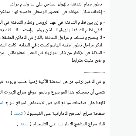
- تطور نظام التدفئة بالهواء الساخن علي يد وليام تراث.
- إختلف شكل المواقد في العصور الوسطي فاصبح لها : مداخن 
- وازن بين نظام التدفئة في عهد الرومان ونظام التدفئة في 
- لاقي نظام التدفئة بالهواء الساخن رواجا وإستحسانا : لانه 
- لا ينصح بإستخدام مراجل التدفئة بالكاز في الاماكن المغلقة
- اذكر مراحل تطور انظمة الهايبوكست : في البداية كانت ال
- الدلالة في الإكثار من ذكر التواريخ في النص المعلوماتي ؛ 
واضح مثبت مترابط
.......................
و في الاخير نرتب مراحل التدفئة الآتية زمنيا حسب وروده اف
نتمنى أن يعجبكم هذا الموضوع وتابعوا موقع سراج الإمرات الت
تابعنا على صفحات مواقع التواصل الاجتماعي لموقع سراج
المن
صفحة سراج المناهج الاماراتية على الفيسبوك (
تابعنا
)
قناة سراج المناهج الاماراتية على التليجرام (
تابعنا
)