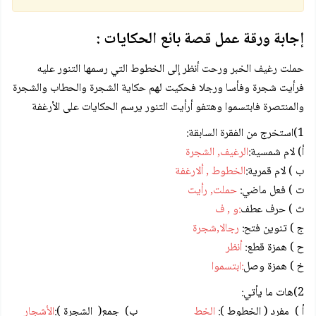
إجابة ورقة عمل قصة بائع الحكايات :
حملت رغيف الخبر ورحت أنظر إلى الخطوط التي رسمها التنور عليه
فرأيت شجرة وفأسا ورجلا فحكيت لهم حكاية الشجرة والحطاب والشجرة
والمنتصرة فابتسموا وهتفو أرأيت التنور يرسم الحكايات على الأرغفة
1)استخرج من الفقرة السابقة:
أ) لام شمسية:
الرغيف, الشجرة
ب ) لام قمرية:
الخطوط , ألارغفة
ت ) فعل ماضي:
حملت, رأيت
ث ) حرف عطف
:و , ف
ج ) تنوين فتح:
رجالا,شجرة
ح ) همزة قطع:
أنظر
خ ) همزة وصل
:ابتسموا
2)هات ما يأتي:
أ ) مفرد ( الخطوط ):
الخط
ب) جمع( الشجرة ):
الأشجار