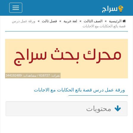
Toggle
navigation
الرئيسية
»
الصف الثالث
»
لغة عربية
»
فصل ثالث
»
ورقة عمل درس
قصة بائع الحكايات مع الاجابات
نقرات: 616727 / مشاهدات: 344192489
ورقة عمل درس قصة بائع الحكايات مع الاجابات
محتويات