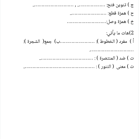
ج ) تنوين فتح: ……………….. , ………………………..
ح ) همزة قطع: ……………………..
خ ) همزة وصل:………………………
2)هات ما يأتي:
أ ) مفرد ( الخطوط ): ……………………ب) جمع( الشجرة ):
………………………….
ت ) ضد ( المنتصرة ) : ………………………………..
ث ) معنى ( التنور ) : …………………………………………..