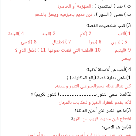
ت ) ضد ( المنتصرة ) :
المنهزمة أو الخاسرة
ث ) معنى ( التنور ) :
فرن قديم يخبزفيه ويعمل بالفحم
3)أكتب شخصيات القصة:
1 )ألاب 2 )ألام 3 )الجد 4 )الجدة
5 )الراوي 6 )نورا 7 )ألاطفال 8 )الاجئ
9 )اليتيم 10 )الطفلة التي فقدت صوتها 11 )الطفل الذي لا
يبصر
4 )أجب عن ألاسئلة آلاتية:
1)ماهي بداية قصة (بائع الحكايات) ؟
كان هناك عائلة تخبزالخبزعلى التنور وتبيعه.
2)لماذا سمي التنور بـ ـ ـ ـ ـ ـ ـ ـ ـ ـ ـ ـ ـ ـ ـ (التنور الكريم) ؟
لأنه يقدم للفقراء الخبز والحكايات بالمجان
3)ما هو الخبر الذي أحزن العائلة؟
افتتاح فرن حديث قريب من القري
ة
4)من هو الاجئ؟
هو الذي هرب من بلده لبلد آخربسبب ظروف سياسية أوالحرب