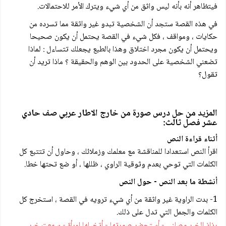
فيتظاهر أنه بأنه ليس واثق من أي شيء ويترك الأمر للاحتمالات.
في هذه القصة ستجد أن الشخصية تبدو غير واثقة مما تسرده من
حكايات ، ومواقف ، فكل شيء في القصة يحتمل أن يكون صحيحا
ويحتمل أن يكون مجرد اختلاق وهذا بالطبع يجعلك تتساءل : لماذا
تضعني الشخصية على الحدود بين الوهم والحقيقة ؟ ماذا تريد أن
تقول؟
المزيد من حل درس صورة من خارج الاطار عربي صف حادي
عشر فصل ثالث:
أثناء قراءة النص
اقرأ النص استعدادا للمناقشة مع معلمك وزملائك ، وحاول أن تتتبع كل
الكلمات التي توحي بعدم وثوقية الراوي ، ظللها ، أو ضع تحتها خطا.
أنشطة ما بعد النص - حول النص
1- بدت الراوية غير واثقة من أي شيء ترويه في القصة ، استخرج كل
الكلمات والجمل التي تدل على ذلك.
رذاذ الخبر وصلني - أستحضر صورتها - أتخيلها امرأة - سمعت خبر