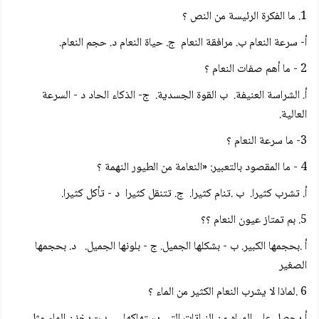
1. ما الفكرة الرئيسة من النص ؟
أ- سرعة النعام ب. مرافقة النعام ج. حياة النعام د. حجم النعام.
2 - ما أهم صفات النعام ؟
أ. الشراسة العنيفة. ب القوة الجسدية. ج- الذكاء الحاد د - السرعة
العالية.
3- ما سرعة النعام ؟
4 - ما المقصود بالتعبير: «النعامة من الطيور النهمة ؟
أ. تشرب كثيرا. ب .تنام كثيرا. ج. تتنقل كثيرا د - تأكل كثيرا.
5. بم تمتاز عيون النعام ؟؟
أ .بحجمها الكبير. ب - بشكلها الجميل. ج - بلونها الجميل. د. بحجمها
الصغير
6 .لماذا لا يشرب النعام الكثير من الماء ؟
أ يحصل على المياه من النباتات التي يستهلكها. ب- يخزن الماء مثل