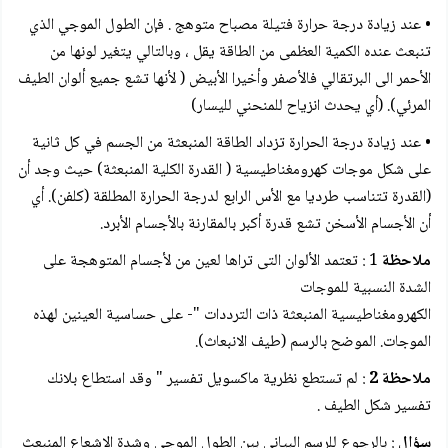
• عند زيادة درجة حرارة فتيلة مصباح متوهج . فإن الطول الموجي الذي
تنبعث عنده الكمية العظمى من الطاقة يقل ، وبالتالي يتغير لونها من
الأحمر الى البرتقالي فالأصفر وأخيرا الأبيض ( لأنها تشع جميع ألوان الطيف
المرئي). (أي يحدث انزياح للمنحني لليسار)
• عند زيادة درجة الحرارة تزداد الطاقة المنبعثة من الجسم في كل ثانية
على شكل موجات كهرومغناطيسية ( القدرة الكلية المنبعثة) حيث وجد أن
(القدرة تتناسب طرديا مع الأس الرابع لدرجة الحرارة المطلقة (كلفن). أي
أن الأجسام الأسخن تشع قدرة أكبر بالمقارنة بالأجسام الأبرد.
ملاحظة
1 : تعتمد الألوان التى تراها لعين من لأجسام المتوهجة على
الشدة النسبية للموجات
الكهرومغناطيسية المنبعثة ذات الترددات "- على حساسية العينين لهذه
الموجات. الموضح بالرسم (طيف الانبعاث).
ملاحظة 2
: لم تستطع نظرية ماكسويل تفسير " وقد استطاع بلانك
تفسير شكل الطيف .
سؤال
: بالرجوع للرسم البياني بين الطول الموجي وشدة الاشعاع المنبعث