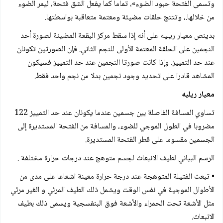
وتسمى الفتحة حبود الضوء»، تماما كما يفعل الشق فتحة، ليمر الضوء
من خلالها.، وتتتج حلقات مضيئة ومعتمة متعاقبة بواسطتها.
بدينص معيار ريليه على أنه إذا سقط مركز البقعة المضيئة لصورة أحد
النجمين على الحلقة المعتمة الأولى للنجم الثاني. فإن الصورتين تكونان
عند حد التمييز. وإذا كانت صورتا النجمين عند حد التمييز فسيكون
المشاهد قادرا على تحديد وجود نجمين بدلا من نجم واحد فقط.
معيار ريليه
تساوي المسافة الفاصلة بين جسمين عندما يكونان عند حد التمييز 122
مضروبا في الطول الموجي للضوء، والمسافة من الفتحة المستديرة إلى
الجسمين مقسوما على قطر الفتحة المستديرة.
الرسم البياني لطيف الانبعاث لجسم متوهج عند درجات حرارة مختلفة .
• تبعث الفتيلة المتوهجة عند درجة حرارة معينة اشعاعا على مدى من
الأطوال الموجية في نفس الوقت ويشمل ذلك الطيف المرئي و الغير مرئي
مثل الأشعة تحت الحمراء والأشعة فوق البنفسجية ويسمى ذلك بطيف
الانبعاث.