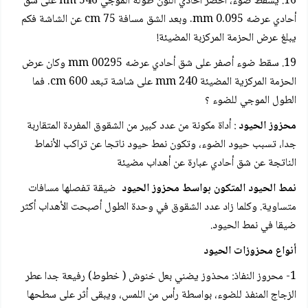
16. يسقط ضوء، أخضر أحادي اللون طوله الموجي nm 546 على شق
أحادي عرضه mm 0.095. وبعد الشق مسافة cm 75 عن الشاشة فكم
يبلغ عرض الحزمة المركزبة المضيئة!
19. سقط ضوء أصفر على شق أحادي عرضه mm 00295 وكان عرض
الحزمة المركزية المضيئة mm 240 على شاشة تبعد cm 600. فما
الطول الموجي للضوء ؟
محزوز الحيود
: أداة مكونة من عدد كبير من الشقوق المفردة المتقاربة
جدا، تسبب حيود الضوء، وتكون نمط حيود ناتجا عن تراكب الأنماط
الناتجة عن شق أحادي عبارة عن أهداب مضيئة
نمط الحيود المتكون بواسط محزوز الحيود
ضيقة تفصلها مسافات
متساوية. وكلما زاد عدد الشقوق في وحدة الطول أصبحت الأهداب أكثر
ضيقا في نمط الحيود.
أنواع محزوزات الحيود
1- محروز النفاذ: محذوز يضني بعل خنوش ( خطوط) رفيعة جدا عطر
الزجاج المنفذ للضوء، بواسطة رأس من اللمس، ويبقى أثر على سطحها