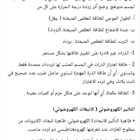
لجسم متوهج. وضح أثر زيادة درجة الحرارة على كل من
أ- الطول الموجي للطاقة العظمى المنبعثة ( .يقل)
ب- شدة الاشعاع للطاقة العظمى المنبعثة. (تزداد)
ت- التردد للطاقة العظمى المنبعثة . يزداد
1- الذرات غير قادرة على تغيير طاقتها بشكل مستمر.
2 - طاقة اهتزاز الذرات في الجسم الصلب لها ترددات محددة فقط.
وتساوي : أي أن طاقة الذرة المهتزة تساوي حاصل ضرب عدد صحيح في
ثابت بلانك وفي تردد الاهتزاز.
3- الطاقة مكماة، أي أنها توجد على شكل حزم أو كميات معينة .
التاثير الكهروضوئي ( الانبعاث الكهروضوئي
)
• ظاهرة التأثير الانبعاث) الكهروضوئي: ظاهرة انبعاث الكترونات من
سطوح الفلزات عند تعرضها كهرومغناطيسي ذو تردد مناسب.