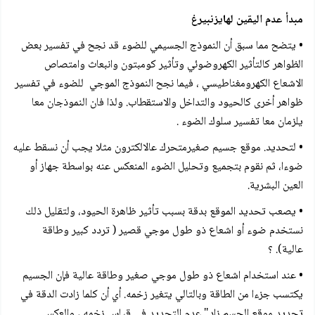
مبدأ عدم اليقين لهايزنبيرغ
• يتضح مما سبق أن النموذج الجسيمي للضوء قد نجح في تفسير بعض
الظواهر كالتأثير الكهروضوئي وتأثير كومبتون وانبعاث وامتصاص
الاشعاع الكهرومغناطيسي ، فيما نجح النموذج الموجي للضوء في تفسير
ظواهر أخرى كالحيود والتداخل والاستقطاب. ولذا فان النموذجان معا
يلزمان معا تفسير سلوك الضوء .
• لتحديد. موقع جسيم صغيرمتحرك عالالكترون مثلا يجب أن نسقط عليه
ضوءا، ثم نقوم بتجميع وتحليل الضوء المنعكس عنه بواسطة جهاز أو
العين البشرية.
• يصعب تحديد الموقع بدقة بسبب تأثير ظاهرة الحيود، ولتقليل ذلك
نستخدم ضوء أو اشعاع ذو طول موجي قصير ( تردد كبير وطاقة
عالية). ؟
• عند استخدام اشعاع ذو طول موجي صغير وطاقة عالية فإن الجسيم
يكتسب جزءا من الطاقة وبالتالي يتغير زخمه. أي أن كلما زادت الدقة في
تحديد موقع الجسم زاد" عدم التحديد في قياس زخمه ، والعكس