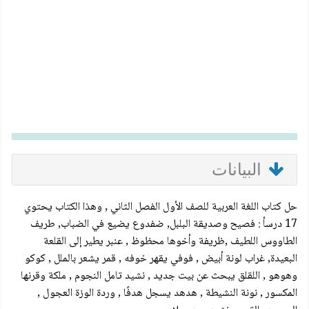
البيانات
حل كتاب اللغة العربية للصف الأول الفصل الثاني , وهذا الكتاب يحتوي
17 درسأ : فصيح وصديقة البلبل, ضفدوع يضيع في الضباب, طريف
الطاووس اللطيف ,ظريفة وأخوها محظوظ , عنبر يطير إلى القلعة
البعيدة, غراب لونة أبيض , فوفي يقهر خوفه , قمر يشعر بالملل , كوكو
وهوهو , اللقلق يبحث عن بيت جديد , نشيد تامل النجوم , ملكة وقرنها
المكسور , نونة النشيطة , هدهد يسجل هدفًا , وردة الوزة العجول ,