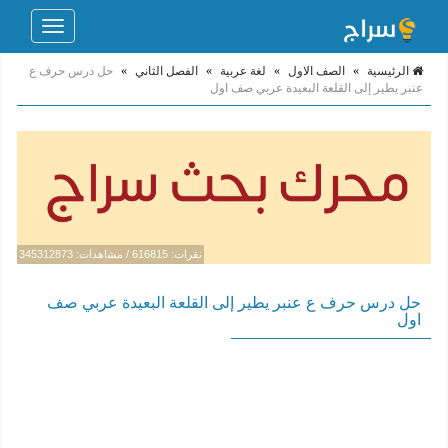
Toggle
navigation
الرئيسية
»
الصف الاول
»
لغة عربية
»
الفصل الثاني
»
حل درس حرف ع
عنبر يطير إلى القلعة البعيدة عربي صف اول
نقرات: 616815 / مشاهدات: 345312873
حل درس حرف ع عنبر يطير إلى القلعة البعيدة عربي صف
اول