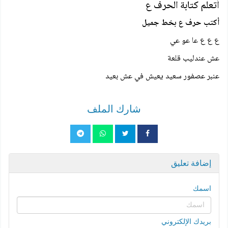
أتعلم كتابة الحرف ع
أكتب حرف ع بخط جميل
ع ع ع عا عو عي
عش عندليب قلعة
عنبر عصفور سعيد يعيش في عش بعيد
شارك الملف
إضافة تعليق
اسمك
بريدك الإلكتروني