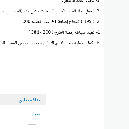
1- نحدد العدد الأصغر .
2- نجعل أحاد العدد الأصغر O بحيث تكون مئة (العدد القريب من 199 ومن مضاعفات العدد مئة ) هو 200 .
3- ( 199 ) تحتاج إضافة 1+ حتى تصبح 200 .
4- نعيد صياغة جملة الطرح ( 200 - 384 ).
5- نكمل العملية نأخذ الناتج الأول ونضيف له نفس المقدار الذي اضفناه في البداية .
إضافة تعليق
اسمك