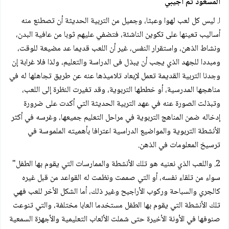
المسعود ثم أجيبي
ا. ليس كل لعب لهوا وعبثا، وجميل من التربية الحديثة أن تصطنع منه
أساليب تعينها على تكوين الناشئة، فتضفي عليهم ثوبا من عافية البدن،
ونشاط الذهن، واستقرار النفس، غير أن اللعب قديما عد مضيعة للوقت،
ومبددا للجهد الذي يجب أن يبذل فى الدراسة والتعليم، ولذا فلا غرابة إن
وجدنا التربية القديمة تعمل لإبعاد تلاميذها عنه عن طريق تجاهلها له في
مناهجها المدرسية، أو خططها التربوية، وقد تغيرت النظرة إلى اللعب،
وتبذلت الصورة عنه في عهد التربية الحديثة التي أكدت على ضرورة
إدخاله ضمن المناهج التربوية في مراحل التعليم جميعها، وغرسه في أكثر
الأنشطة التربوية والمواضيع الدراسية اعترافا بأهميته الملموسة في
ترسيخ المعلومات في الذهن.
2. واللعب الذي نعنيه هو تلك الأنشطة والممارسات التي يقوم بها الطفل"
سواء من تلقاء نفسه، أو التي صممت ونظمت له القواعد من قبل غيره
كالجري والسباحة وركوب الأراجيح وغير ذلك، أما الشكل الأخر للعب فهي
تلك الأنشطة التي يقوم بها الطفل مستخدما العابا مختلفة، والتي تنوعت
صنوفها في الأونة الأخيرة حتى شملت الألعاب التعليمية والأجهزة السمعية