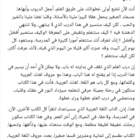
أنت الآن تضع أولى خطواتك على طريق العلم، أجمل الدروب وأبهاها.
جسمك الصغير يحمل عقلا كبيرا مليئا بالأسئلة، وقلبا غضا مليئا بالخير
والحب ، لكن كيف ستسير في هذا الدرب الذي لا ينتهي، ولا تنتهي
الدهشة فيه ؟ كيف ستتعلم وتقبض على المعرفة ؟وكيف ستصير أفضل
وأفضل ؟ إنك تعرف أنك ستتعلم أمورا كثيرة في المدرسة، وستعود كل
يوم إلى البيت وقد صرت أكبر قليلا من اليوم الذي قبله، لأنك عرفت أكثر،
لكن كيف ستتعلم ؟
إن درب العلم الذي تقف في بدايته له باب، ولا يمكن لأي أحد أن يسير في
هذا الدرب إذا لم يفتح له هذا الباب، وهذا مع حروف لغتك العربية
وكلماتها، ومع كل باب هو اللغة، لغتك العربية، فأنت في هذا الكتاب
ستكون في رحلة جميلة حرفي تتعلمه سيزداد النور في عقلك وقلبك،
وستمضي في درب العلم خطوة وراء خطوة.
هذا، إذن، كتاب اللغة العربية الذي سسياعدك لتقرأ كل الكتب الأخرى، الآن،
في المدرسة، ولاحقا، في الحياة، إلى أخر العمر. وفي هذا الكتاب سكون
رحلتك خفيفة لطيفة منظمة، ومع الوقت ستعتاد عليها، وتألفها، وتحبها.
الكتاب مقسم إلى ثمانية وعشرين قسما صغيرا، بعدد حروف اللغة العربية،