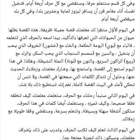
وفي كل قسم ستتعلم حرفا، وستقضي مع كل حرف أربعة أيام، فتخيل
نفسك أنك مغامر قرر أن يسافر ليزوز ثماية وعشرين بلدا، وفي كل بلد
سيقضي أربعة أيام.
في اليوم الأؤل ستقرا لك معلمتك قصة جميلة ظريفة، هذه القصة بطلها
حيوان من الحيوانات التي تعرفها بالتأكيد، يبدا اسمه بالحرف الذي تتعلمه
، فالباء مع (بوي) البومة الحكمة، والخاء مع (خشون) الخروف الذي يحب
أن يتخيل ، والسين مع (سمسم السنجاب الذي يحب السكر، والراء مع
(ربيع) الراكون السريع، والنون مع (نونة) النملة النشيطة، وهكذا. في هذا
اليوم استمع إلى القصة، واستمتع بها، وشارك معلمتك وزملاءك الحديث
عنها، وحاول أن تتذكر الكلمات التي سمعتها في القصة، ولا تنس أن
تحكي لأمك في البيت القصة كاملة، نعم إنك تستطيع ذلك بلا شك.
في اليوم الثاني ستبدأ رحلتك مع الحرف، ستعلمك معلمتك كيف تنطقه
نطقا صحيحا، وكيف تميزه ، وستعلمك أيضا كلمات في هذا الحرف،
ستكون أنشطة سهلة وبسيطة، وتتعلم بسرعة، وستقضي وققا طويلا مع
زملائك.
في اليوم الثالث تعلم كيف تكتب الحرف، وتدرب على ذلك بإشراف
معلمتك، وسيكون ذلك تجربة ممتعة جدا.