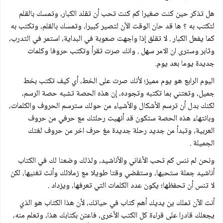
هل تذكر حين كنت صغيرا كم كنت تحب أن تقلد الكبار، وتمسك بالقلم
لتكتب به ؟ ها قد حان الوقت الآن لتصير كبيرا، وتمسك بالقلم، وتكتب به
كما يفعل الكبار . لا تقلق إذا واجهت صعوبة في البداية، استمر في التدرب،
وثابر وسترى ان الامر سهل . وانك صرت تقرأ وتكتب حروفا وكلمات
جديدة يوما بعد يوم.
اليوم الرابع هو يوم مميز؛ لأنك صرت على الخط، أي كيف تكتب بخط
جميل، وتعتني بما تكتبه وتجوده، إن هذه الحصة تشبه حصة الرسم،
لكنك بدل أن ترسم الأشكال والأشياء من حولك سترسم الحروف والكلمات،
وبانتهاء هذه الحصة ستكون قد أنهيت رحلتك مع حرفي من حروف
العربية، وتبدأ من جديد رحلة جديدة مغ حرف اخر من حروف لغتك
الجميلة .
ونحن لم ننس كم تحب الأغاني والأناشيد، ولذلك وضعنا لك في الكتاب
أناشيد جملة ستحبها، وستقضي وقتا طويلا مع زملائك وأنث تغنيها، لكن
لا تنس أن تحفظها؛ يكون عدد الكلمات التي تعرفها، ويزداد .
أنت الآن تملك ين يديك أهم كتاب في حياتك، لأن هذا الكتاب هو الذي
يجعلك قادرا على قراءة كل الكتب الأخرى، فاعتن بكتابك هذا، وتعلم منه،