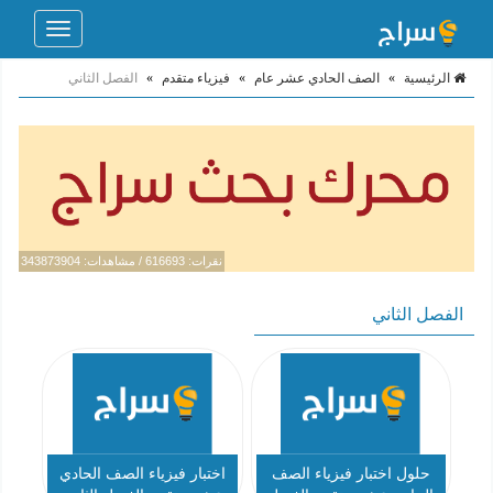
Toggle
navigation
الرئيسية
»
الصف الحادي عشر عام
»
فيزياء متقدم
»
الفصل الثاني
نقرات: 616693 / مشاهدات: 343873904
الفصل الثاني
حلول اختبار فيزياء الصف
اختبار فيزياء الصف الحادي