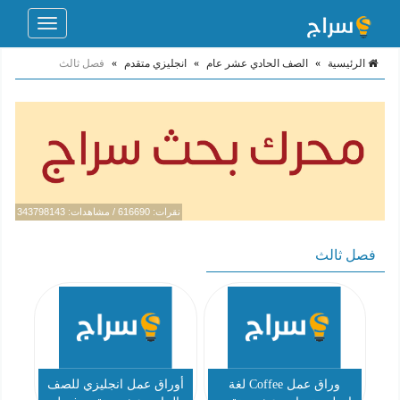
Toggle
navigation
الرئيسية
»
الصف الحادي عشر عام
»
انجليزي متقدم
»
فصل ثالث
نقرات: 616690 / مشاهدات: 343798143
فصل ثالث
وراق عمل Coffee لغة
أوراق عمل انجليزي للصف