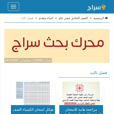
Toggle
navigation
الرئيسية
»
الصف الحادي عشر عام
»
احياء متقدم
»
فصل ثالث
نقرات: 616690 / مشاهدات: 343734087
فصل ثالث
مراجعة هامة للامتحان
هيكل امتحان الكيمياء الصف