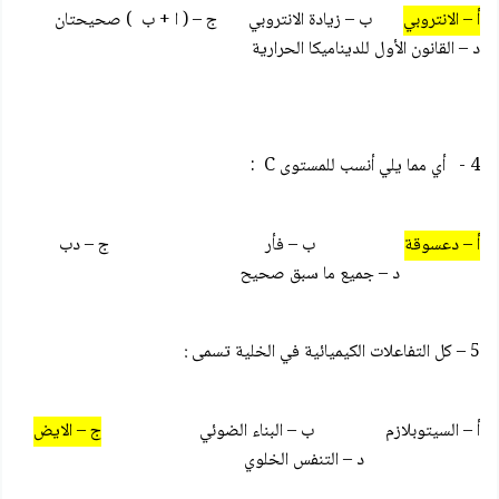
أ – الانتروبي
ب – زيادة الانتروبي ج – ( ا + ب ) صحيحتان
د – القانون الأول للديناميكا الحرارية
4 - أي مما يلي أنسب للمستوى C :
أ – دعسوقة
ب – فأر ج – دب
د – جميع ما سبق صحيح
5 – كل التفاعلات الكيميائية في الخلية تسمى :
أ – السيتوبلازم ب – البناء الضوئي
ج – الايض
د – التنفس الخلوي