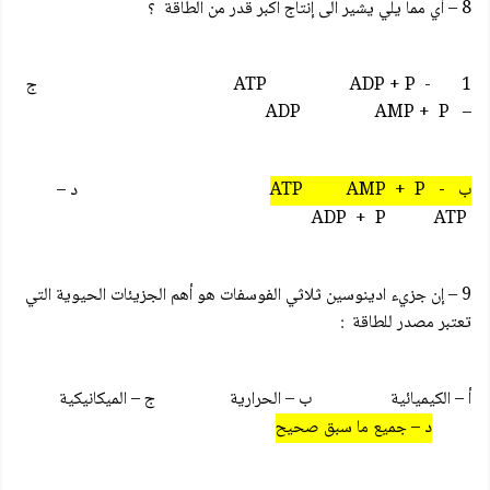
8 – أي مما يلي يشير الى إنتاج اكبر قدر من الطاقة ؟
1 - ATP ADP + P ج
– ADP AMP + P
ب - ATP AMP + P
د –
ADP + P ATP
9 – إن جزيء ادينوسين ثلاثي الفوسفات هو أهم الجزيئات الحيوية التي
تعتبر مصدر للطاقة :
أ – الكيميائية ب – الحرارية ج – الميكانيكية
د – جميع ما سبق صحيح