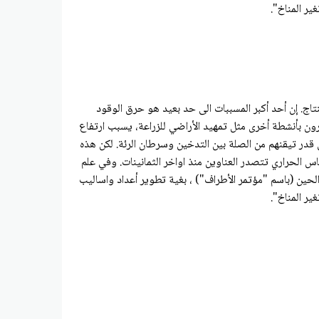
 الغالب: إذ ان ٩٧٪ من علماء المناخ توصلوا إلى هذا الاستنتاج. إن أحد أكبر المسببات الى حد بعيد هو حرق الوقود
قرون بأنشطة أخرى مثل تمهيد الأراضي للزراعة، يسبب ارتفاع
 قدر تيقنهم من الصلة بين التدخين وسرطان الرئة. لكن هذه
س الحراري تتصدر العناوين منذ اواخر الثمانينات. وفي علم
ذلك الحين (باسم "مؤتمر الأطراف") ، بغية تطوير أعداد واساليب