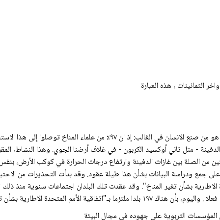
خر الثمانينات ، هذه العبارة
إن هناك إجماعا علميا طاغيا على ان ارتفاع درجة حرارة الأرض هو من صنع الانسان في
 الدفينة - مثل ثاني أوكسيد الكربون - في غلاف أرضنا الجوي. وهذا النشاط، الم
نين من الصلة بين غازات الدفينة وارتفاع درجات الحرارة في كوكب الأرض، بنفس
لى جمع ودراسة البيانات بشأن هذا طيلة عقود. وقد بدأت التحذيرات من الاحتبا
أمم المتحدة الاطارية بشأن تغير المناخ". وقد عقدت تلك البلدان اجتماعات سنوية منذ 
ة الأمم المتحدة الاطارية بشأن تغير المناخ".
من المؤسسات التربوية على جهوده في مجال البيئة