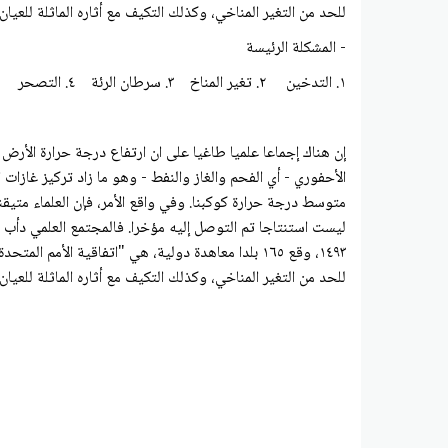
للحد من التغير المناخي، وكذلك التكيف مع أثاره الماثلة للعيان فعلا . واليوم، بأن هناك ١٩٧ بلدا ملتزما بـ"اتفاقي
- المشكلة الرئيسة
١. التدخين ٢. تغير المناخ ٣. سرطان الرئة ٤. التصحر
الأحفوري - أي الفحم والغاز والنفط - وهو ما زاد تركيز غازات
متوسط درجة حرارة كوكبنا. وفي واقع الأمر، فإن العلماء متيق
ليست استنتاجا تم التوصل إليه مؤخرا. فالمجتمع العلمي دأب ع
١٤٩٣، وقع ١٦٥ بلدا معاهدة دولية، هي "اتفاقية ال
للحد من التغير المناخي، وكذلك التكيف مع أثاره الماثلة للعيان فعلا . واليوم، بأن هناك ١٩٧ بلدا ملتزما بـ"اتفاقي