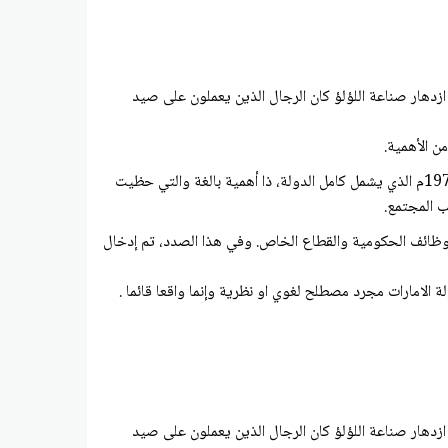
ر ازدهار صناعة اللؤلؤ كان الرجال الذين يعملون على صيد
من الأهمية.
كان قيام سمو الشيخة فاطمة بنت مبارك حفظها الله بتأسيس جمعية المرأة الظبيانية في عام 1973م ومن ثم الاتحاد النسائي العام في عام 1975م الذي يشمل كامل الدولة، ذا أهمية بالغة والتي حظيت
ب المجتمع.
 الوظائف الحكومية والقطاع الخاص. وفي هذا الصدد، تم إدخال
ولة الامارات مجرد مصطلح لغوي او نظرية وإنما واقعا قائما .
ر ازدهار صناعة اللؤلؤ كان الرجال الذين يعملون على صيد