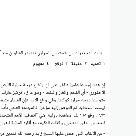
- بدأت التحذيرات من الاحتباس الحراري تتصدر العناوين منذ أوا
١. تعميم ٢. حقيقة ٣. توقع ٤. مفهوم
الأحفوري - أي الفحم والغاز والنفط - وهو ما زاد تركيز غازات
متوسط درجة حرارة كوكبنا. وفي واقع الأمر، فإن العلماء متيق
ليست استنتاجا تم التوصل إليه مؤخرا. فالمجتمع العلمي دأب ع
١٤٩٣، وقع ١٦٥ بلدا معاهدة دولية، هي "اتفاقية ال
للحد من التغير المناخي، وكذلك التكيف مع أثاره الماثلة للعيان فعلا . واليوم، بأن هناك ١٩٧ بلدا ملتزما بـ"اتفاقي
- من الألقاب التي حصل عليها الشيخ زايد رحمه الله تقديرا 