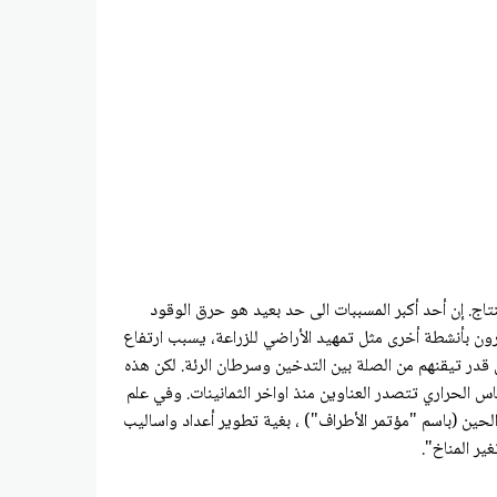
 الغالب: إذ ان ٩٧٪ من علماء المناخ توصلوا إلى هذا الاستنتاج. إن أحد أكبر المسببات الى حد بعيد هو حرق الوقود
قرون بأنشطة أخرى مثل تمهيد الأراضي للزراعة، يسبب ارتفاع
 قدر تيقنهم من الصلة بين التدخين وسرطان الرئة. لكن هذه
س الحراري تتصدر العناوين منذ اواخر الثمانينات. وفي علم
ذلك الحين (باسم "مؤتمر الأطراف") ، بغية تطوير أعداد واساليب