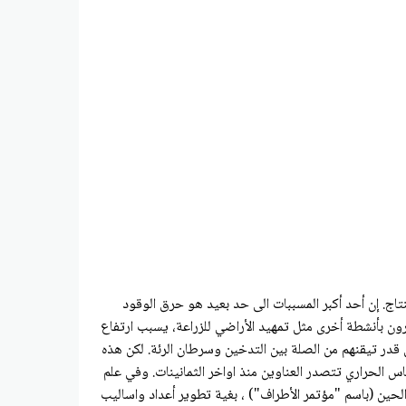
 الغالب: إذ ان ٩٧٪ من علماء المناخ توصلوا إلى هذا الاستنتاج. إن أحد أكبر المسببات الى حد بعيد هو حرق الوقود
قرون بأنشطة أخرى مثل تمهيد الأراضي للزراعة، يسبب ارتفاع
 قدر تيقنهم من الصلة بين التدخين وسرطان الرئة. لكن هذه
س الحراري تتصدر العناوين منذ اواخر الثمانينات. وفي علم
ذلك الحين (باسم "مؤتمر الأطراف") ، بغية تطوير أعداد واساليب