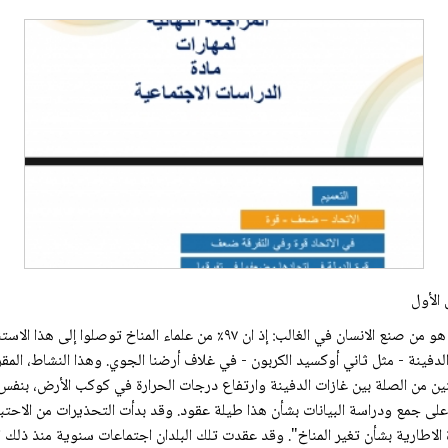
الأول
إن هناك إجماعا علميا طاغيا على ان ارتفاع درجة حرارة الأرض هو من صنع الانسان في
 الدفينة - مثل ثاني أوكسيد الكربون - في غلاف أرضنا الجوي. وهذا النشاط، الم
نين من الصلة بين غازات الدفينة وارتفاع درجات الحرارة في كوكب الأرض، بنفس
لى جمع ودراسة البيانات بشأن هذا طيلة عقود. وقد بدأت التحذيرات من الاحتبا
أمم المتحدة الاطارية بشأن تغير المناخ". وقد عقدت تلك البلدان اجتماعات سنوية منذ 