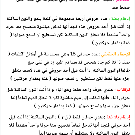
ضغط قظ
إدغام بغنة :
عدد حروفي أربعة مجموعة في كلمة ينمو والنون الساكنة
إذا أتت قبل أحد حروفي هذه نجد أنها تدخل مباشرة فتصبح معا حرفا
واحداً مشدداً فلا ننطق النون الساكنة لكن نستطيع ان نسمع صوتها (
غنة بمقدار حركتين )
الإخفاء الحقيقي
:عدد حروفي 15 وهي مجموعة في أولائل الكلمات (
صف ذا ثنا كم جاد شخص قد سما دم طيبا زد في تقى ضع
ظالما)والنون الساكنة إذا أتت قبل أحد حروفي في هذه لاسف ننطق
جزء منها فقط لكن نستطيع ان نسمع صوتها ( غنة بمقدار حركتين )
الإقلاب :
عندي حرف واحد فقط وهو الباء وإذا أتت النون الساكنة قبل
حرفي الباء فأنها تنقلب إلى ميم مباشرة لكن لا ننطق الميم تماماً إنما
ننطق جزء منها ونسمع صوتها ( غنة بمقدار حركتين )
إدغام بلا غنة
:عندي حرفان فقط ( ل-ر ) والنون الساكنة إذا أتت قبل
أحد حرفي فنجد أنها تدخل تماماً فنصبح معا حرفا واحداً مشدداً فلا
ننطق النون الساكنة ولا نستطيع أن نسمع صوتها ابداً