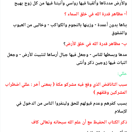
والأرض مددناها وألقينا فيها رواسي وأنبتنا فيها من كل زوج بهيج
أ- مظاهر قدرة الله في خلق السماء ؟
بناها بدون أعمدة - وزينها بالنجوم والكواكب - وخاليى من العيوب
والشقوق
ب- مظاهر قدرة الله في خلق الأرض
؟
مدها وبسطها للناس - وجعل فيها جبال أرساها لتثبيت الأرض - وجعل
النبات فيها زوجين ذكر وأنثى
عللي:
سبب التاناقض الذي وقع فيه مشركو مكة ( بمعنى أخر : عللي اضطراب
المشركين وقلقهم )
بسبب كفرهم وعدم قبولهم للحق ولينفروا الناس من الدخول في
الإسلام
ذكر الكتاب الحفيظ مع أن علم الله سبحانه وتعالى كاف