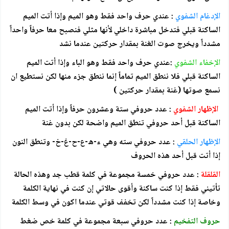
الإدغام الشفوي
: عندي حرف واحد فقط وهو الميم وإذا أتت الميم
الساكنة قبلي فتدخل مباشرة داخلي لأنها مثلي فنصبح معا حرفاً واحداً
مشدداً ويخرج صوت الغنة بمقدار حركتين عندما نشد
الإخفاء الشفوي
:عندي حرف واحد فقط وهو الباء وإذا أتت الميم
الساكنة قبلي فلا ننطق الميم تماماً إنما ننطق جزء منها لكن نستطيع ان
نسمع صوتها (غنة بمقدار حركتين )
الإظهار الشفوي
: عدد حروفي ستة وعشرون حرفاً وإذا أتت الميم
الساكنة قبل أحد حروفي تنطق الميم واضحة لكن بدون غنة
الإظهار الحلقي
: عدد حروفي سته وهي ء-ه-ع-ح-غ-خ- وتنطق النون
إذا أتت قبل أحد هذه الحروف
القلقلة
: عدد حروفي خمسة مجموعة في كلمة قطب جد وهذه الحالة
تأتيني فقط إذا كنت ساكنة وأقوى حالاتي إن كنت في نهاية الكلمة
وخاصة إذا كنت مشدداً لكن تخفف قوتي عندما اكون في وسط الكلمة
حروف التفخيم
: عدد حروفي سبعة مجموعة في كلمة خص ضغط