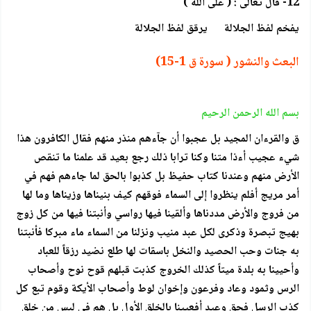
12- قال تعالى : ( على الله )
يفخم لفظ الجلالة يرقق لفظ الجلالة
البعث والنشور ( سورة ق 1-15)
بسم الله الرحمن الرحيم
ق والقرءان المجيد بل عجبوا أن جآءهم منذر منهم فقال الكافرون هذا
شيء عجيب أءذا متنا وكنا ترابا ذلك رجع بعيد قد علمنا ما تنقص
الأرض منهم وعندنا كتاب حفيظ بل كذبوا بالحق لما جاءهم فهم في
أمر مريج أفلم ينظروا إلى السماء فوقهم كيف بنيناها وزيناها وما لها
من فروج والأرض مددناها وألقينا فيها رواسي وأنبتنا فيها من كل زوج
بهيج تبصرة وذكرى لكل عبد منيب ونزلنا من السماء ماء مبركا فأنبتنا
به جنات وحب الحصيد والنخل باسقات لها طلع نضيد رزقاً للعباد
وأحيينا به بلدة ميتاً كذلك الخروج كذبت قبلهم قوح نوح وأصحاب
الرس وثمود وعاد وفرعون وإخوان لوط وأصحاب الأيكة وقوم تبع كل
كذب الرسل فحق وعيد أفعيينا بالخلق الأول بل هم في لبس من خلق