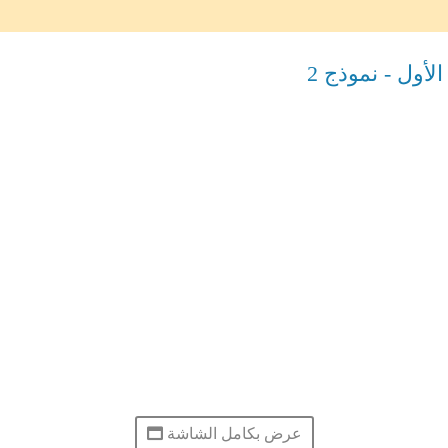
أول - نموذج 2
عرض بكامل الشاشة