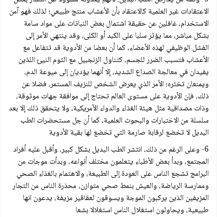
الاعتقادات غير العلمية كالاعتقاد بأن الأعشاب منتج طبيعي؛ لذلك فهو آمن
الاستخدام، غافلين عن حقيقة اشتمال بعض النباتات على مواد سامة
بشكل مباشر، مما يؤثر سلبا على الكبد أو الكلى، وقد ينتهي الأمر إلى
الفشل الوظيفي لهذه الأعضاء، كما أن بعضا من الأدوية قد تتفاعل مع
الأعشاب فتسبب الضرر للجسم، كتناول الزنجبيل مع الثوم النيئ اللذين
يفيدان في معالجة الصداع الشديد، إلا أنهما يؤديان إلى ميوعة الدم،
ويمنعان تخثره؛ الأمر الذي يعرض الشخص للنزيف المستمر، فضلا عن
ذلك، فإن الأدوية على مستوى العالم تحتاج إلى موافقة جهات موثوقة،
وذات مصداقية مثل هيئة الغذاء والدواء الأمريكية، ولا يتحقق ذلك إلا بعد
سلسلة من الاختبارات والبحوث العلمية، كما أن جل مستحضرات الطب
البديل لا تخضع لرقابة صارمة التي تخضع لها بقية الأدوية
6- وعلى الرغم من ذلك، انتشر الطب البديل بشكل كبير، وأقبل عليه أفراد
المجتمع، وبدأ بعض الأطباء يتعلمون مختلف أنواعه، وبدأت موجات من
البرامج تشجع الناس على العودة إلى الطبيعة، والاهتمام بالغذاء الصحي
وممارسة الرياضة، والعيش بنمط صحي متوازن، محذرة الناس من التجار
المزيفين الذين يركبون الموجة ويسوقون لعقاقير مزيفة، يدعون انها
طبيعية، ويحاولون استغلال الناس استغلالا بشعا