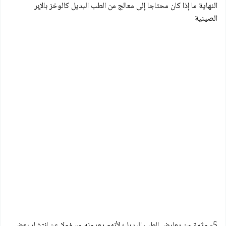
النهاية ما إذا كان محتاجا إلى معالج من الطب البديل کالوخز بالإبر
الصينية
5- وثمة من يعارض الطب البديل؛ لأنهم يعدونه مسؤولا عن انتشار بعض