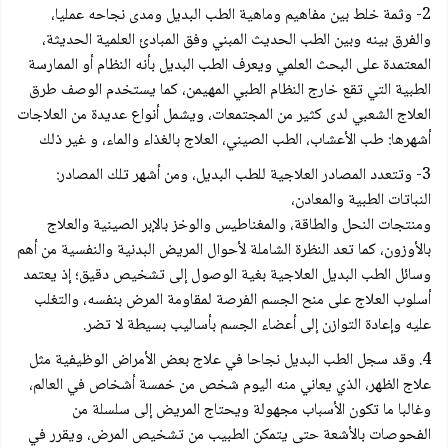
2- وثمة خلط بين مفاهيم وماهية الطب البديل ومدى نجاحه عمليا،
والفرق بينه وبين الطب الحديث المبني وفق المبادئ العلمية الحديثة،
المعتمدة على البحث العلمي ويعرف الطب البديل بأنه النظام أو الممارسة
الطبية التي تقع خارج النظام الطبي المهيمن، كما يستخدم الوصف طرق
العلاج الشعبي لدى كثير من المجتمعات، ويشمل أنواع عديدة من العلاجات
أشهرها: طب الأعشاب، الطب الصيني، العلاج بالغذاء والماء، و غير ذلك
3- وتتعدد المصادر العلاجية للطب البديل، ومن أشهر تلك المصادر:
النباتات الطبية والمعادن،
ومنتجات النحل والطاقة، والمغناطیس والوخز بالإبر الصينية والعلاج
بالأوزون، كما تعد النظرة الشاملة لأحوال المريض البدنية والنفسية من أهم
وسائل الطب البديل العلاجية بغية الوصول إلى تشخيص دقيق؛ إذ يعتمد
أسلوب العلاج على منح الجسم الفرصة لمقاومة المرض بنفسه، والتغلب
عليه وإعادة التوازن إلى أعضاء الجسم بأساليب بسيطة لا تضر.
4. وقد سجل الطب البديل نجاحا في علاج بعض الأمراض الوظيفية مثل
علاج الظهر، الذي يعاني منه اليوم شخص من خمسة أشخاص في العالم،
وغالبا ما تكون الأسباب مجهولة ويحتاج المريض إلى سلسلة من
الفحوصات بالأشعة حتى يتمكن الطبيب من تشخيص المرض، ويقرر في