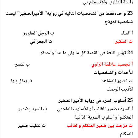
زايدة التقارب والانسجام بي
23 واحدةفقط من الشخصيات التالية في رواية" الأميرالصغير" ليست
شخصية نموذج
أ الملك ب الرجل المغرور
ت السكير
ث الجغرافي
24 تؤدي اللغة في القصة كل ما يلي ما عدا واحدة:
أ تجسيد عاطفة الراوي
ب تنسج
الأحداث والشخصيات
ت تصور المشاهد ث ينقل بـها
الأديب الوصف
25 أسلوب السرد في رواية الأمير الصغير
أ السرد بضمير الغائب أو الأسلوب الملحمي ب السرد بضمير
المتكلم أو أسلوب السرية الذاتية
ت مزجت بين ضمير المتكلم والغائب
ث تغليب ضمير
المتكلم