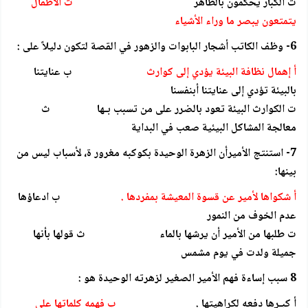
ت الكبار يحكمون بالظاهر
ث الأطفال
يتمتعون يبصر ما وراء الأشياء
6- وظف الكاتب أشجار البابوات والزهور في القصة لتكون دليلاً على :
أ إهمال نظافة البيئة يؤدي إلى كوارث
ب عنايتنا
بالبيئة تؤدي إلى عنايتنا أبنفسنا
ت الكوارث البيئة تعود بالضرر على من تسبب بـها ث
معالجة المشاكل البيئية صعب في البداية
7- استنتج الأميرأن الزهرة الوحيدة بكوكبه مغرور ة، لأسباب ليس من
بينها:
أ شكواها لأمير عن قسوة المعيشة بمفردها .
ب ادعاؤها
عدم الخوف من النمور
ت طلبها من الأمير أن يرشها بالماء ث قولها بأنها
جميلة ولدت في يوم مشمس
8 سبب إساءة فهم الأمير الصغير لزهرته الوحيدة هو :
أ كبـرها دفعه لكراهيتها .
ب فهمه كلماتها على