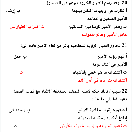
20 يعد رسم الطيار للخروف وهو في الصندوق
أ تقارب في وجهات النظر بينهما ب إرضاء
الأمير الصغير و خداعه
ت رفض الأمير للرسامين السابقين
ث اقتراب الطيار من
عامل الأمير وعالم طفولته
21 تجاوز الطيار الرؤيةالسطحية بأثر من لقاء الأمير،قاده إلى:
أ فهم رؤية الأمير ب حمل
الأمير في أثناء نومه
ت اكتشاف ما هو خفي بالأشياء
ث
اكتشاف بئر ماء في أول النهار
22 سبب ازدياد حكم لأمير الصغير لصديقه الطيار مع نهاية القصة
يعود لما يلي ماعدا :
أ شعوره بقرب مغادرة الأرض ب رغبته في
إبلاغ أفكاره وحكمه لصديقه
ت تعمق تجربته وازدياد خبرته بالأرض
ث