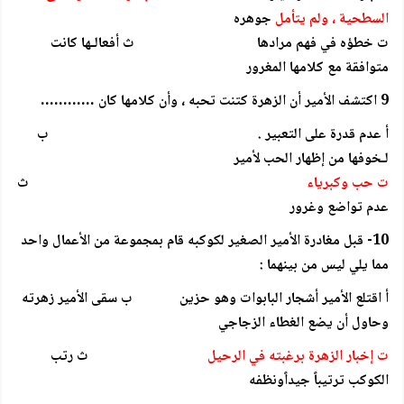
السطحية ، ولم يتأمل
جوهره
ت خطؤه في فهم مرادها ث أفعالـها كانت
متوافقة مع كلامها المغرور
9 اكتشف الأمير أن الزهرة كتنت تحبه ، وأن كلامها كان …………
أ عدم قدرة على التعبير . ب
لـخوفها من إظهار الحب لأمير
ت حب وكبرياء
ث
عدم تواضع وغرور
10- قبل مغادرة الأمير الصغير لكوكبه قام بمجموعة من الأعمال واحد
مما يلي ليس من بينهما :
أ اقتلع الأمير أشجار البابوات وهو حزين ب سقى الأمير زهرته
وحاول أن يضع الغطاء الزجاجي
ت إخبار الزهرة برغبته في الرحيل
ث رتب
الكوكب ترتيباً جيداًونظفه