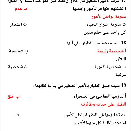
17 عرف الأمير الصغير من خلال رحلته عبر الكواكب الستة أن الكبار:
أ تشغلهم ظواهر الأمور وابطنها
ب عدم
معرفة بواطن الأمور
ت معرفة أسرار الـحياة ث اقتصار
كل واحد على حلم معين
18 تصنف شخصيةالطيار على أنها
أ شخصية رئيسة
ب شخصية
البطل
ت شخصية اثنوية ث شخصية
مركبة
19 سبب ضيق الطيار بالأمير الصغير في بداية لقائهما :
أ لقاؤمها المفاجئ في الصحراء
ب قلق
الطيار على حياته وطائرته
ت تشابهمها في النظر لبواطن الأمور ث
اختلاف نظرة كل منهما لأشياء