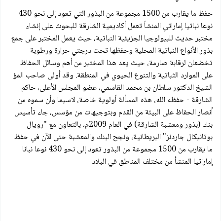
حفظ ما يقارب من 1500 مجموعة من البذور التي تعود إلى نحو 430
نوعا نباتيا إماراتي المنشأ تعمل أكاديمية الشارقة للبحوث على إنشاء
مختبر حديث للبيولوجيا الجزيئية النباتية، حيث يعمل المختبر على جمع
بذور الأنواع النباتية المحلية وحفظها تحت درجتي حرارة ورطوبة
تخضعان لرقابة صارمة، حيث يعد هذا المختبر من أهم وسائل الحفاظ
على الموارد الثباتية والتنوع الحيوي في المنطقة. وقد أولى صاحب المؤ
الشيخ الدكتور سلطان بن محمد القاسمي، عضو المجلس الأعلى، حاكم
الشارقة - حفظه الله، هذه المسألة أولوية خاصة، لاسيما وأن سموه من
أنصار الحفاظ على البيئة من القدم وبتوجيهات من مؤسس، جاء تأسیس
بنك (بذور ومعشبة الشارقة) في العام 2009م، بالتعاون مع "رویال
بوتانیکال جاردنز" البريطانية، ونجح البنك والمعشبة حتى الآن في حفظ
ما يقارب من 1500 مجموعة من البذور تعود إلى نحو 430 نوعا نبانا
إماراتيا المنشأ من مختلف المناطق في البلاد