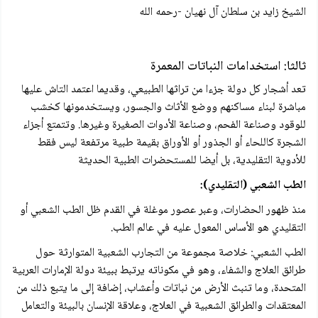
الشيخ زايد بن سلطان آل نهيان -رحمه الله
ثالثا: استخدامات النباتات المعمرة
تعد أشجار كل دولة جزءا من تراثها الطبيعي، وقديما اعتمد التاش عليها
مباشرة لبناء مساكنهم ووضع الأثاث والجسور، ويستخدمونها كخشب
للوقود وصناعة الفحم، وصناعة الأدوات الصغيرة وغيرها. وتتمتع أجزاء
الشجرة كاللحاء أو الجذور أو الأوراق بقيمة طبية مرتفعة ليس فقط
للأدوية التقليدية، بل أيضا للمستحضرات الطبية الحديثة
الطب الشعبي (التقليدي):
منذ ظهور الحضارات، وعبر عصور موغلة في القدم ظل الطب الشعبي أو
التقليدي هو الأساس المعول عليه في عالم الطب.
الطب الشعبي: خلاصة مجموعة من التجارب الشعبية المتوارثة حول
طرائق العلاج والشفاء، وهو في مكوناته يرتبط ببيئة دولة الإمارات العربية
المتحدة، وما تنبث الأرض من نباتات وأعشاب، إضافة إلى ما يتبع ذلك من
المعتقدات والطرائق الشعبية في العلاج، وعلاقة الإنسان بالبيئة والتعامل