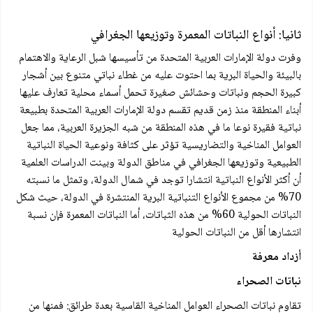
ثانيا: أنواع النباتات المعمرة وتوزيعها الجغرافي
وفرت دولة الإمارات العربية المتحدة من تأسيسها شبل الرعاية والاهتمام
بالبيئة والحياة البرية بما احتوت عليه من غطاء نباتي متنوع بين أشجار
كبيرة الحجم ونباتات وحشائش صغيرة تحمل أسماء محلية تعارف عليها
أبناء المنطقة منذ زمن قديم تقسم دولة الإمارات العربية المتحدة بطبيعة
نباتية فقيرة نوعا ما في هذه المنطقة من شبه الجزيرة العربية، مما جعل
العوامل المناخية والتضاريسية تؤثر على كثافة ونوعية الحياة النباتية
الطبيعية وتوزيعها الجغرافي في مناطق الدولة وبينت الدراسات العلمية
أن أكثر الأنواع النباتية انتشارا توجد في شمال الدولة، وتمثل ما نسبته
70% من مجموع الأنواع التنباتية البرية المنتشرة في الدولة، حيث شكل
النباتات الحولية 60% من هذه الثباتات، أما النباتات المعمرة فإن نسبة
انتشارها أقل من النباتات الحولية
أزداد معرفة
نباتات الصحراء
تقاوم نباتات الصحراء العوامل المناخية القاسية بعدة طرائق: فمنها من