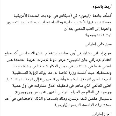
أربط بالعلوم
أنشأت جامعة «إلينوي» في (شيكاغو في الولايات المتحدة الأمريكية
محطة تنمو فيها الأعشاب الطبية وذلك استعدادا لمرحلة ما بعد التصنيع،
والعودة إلى الطب الشعبي بعد أن
ثبت فائدة وجدواة
سبق طبي إماراتي
جراح إماراتي يشارك في أول عملية باستخدام الذكاء الاصطناعي أكد جراح
العظام الإماراتي جابر الخييلي» حرص دولة الإمارات العربية المتحدة على
المضي قدما في الاستثمار في مجال الذكاء الاصطناعي والاهتمام به
وبمستقبله حيث أنشئث وزارة خاصة له، مما يؤكد الرؤية المستقبلية
البعيدة المدى لقيادتها الرشيدة وأهدی «الخييلي» إلى قيادة الدولة الشبق
الطبي العالمي الذي ساهم في تحقيقه خلال مشاركته في أول عملية
جراحية في العالم مع الجراح الفرنسي الشهير «توماس جريجوري»:
لاستبدال مفصل کتف الإنسان، وذلك باستخدام الذكاء الاصطناعي في أحد
مستشفيات العاصمة الفرنسية (باريس).
إنجاز إماراتي