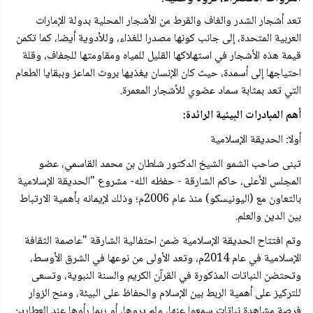
تعد أشجار الشدر والغاف والقرط من الأشجار المحلية بدولة الإمارات
العربية المتحدة، إلى جانب كونها مصدرا للغذاء، وللأدوية أيضا، كما تكمن
قيمة هذه الأشجار في استهلاكها القليل للمياه ومقاومتها للجفاف، وقلة
احتياجها إلى أسمدة، حيث كان الإنسان يغذيها بروث الماعز وببقايا الطعام
التي تعد بمثابة سماد عضوي للأشجار المعمرة.
أهم المبادرات البيئية الرائدة:
أولا: الحديقة الإسلامية
تبنی صاحب الشمو الشيخ الدكتور شلطان بن محمد القاسمي، عضو
المجلس الأعلى، حاكم الشارقة - حفظه الله- مشروع "الحديقة الإسلامية
بالتعاون مع (اليونيسكو) منذ عام 2006م؛ وذلك لإيمانه بأهمية الارتباط
بين الدين والعلم.
وتم افتتاح الحديقة الإسلامية ضمن احتفالية الشارقة "عاصمة الثقافة
الإسلامية في عام 2014م، وتعد الأولى من نوعها في الشرق الأوسط،
وتحتضن النباتات المذكورة في القرآن الكريم والسنة النبوية، وتسعى
للتركيز على أهمية الربط بين الإسلام والحفاظ على البيئة، ومنح الزوار
فرصة مشاهدة نباتات سمعوا عنها، ولم يروها، أو ربما رأوها عند العطارين