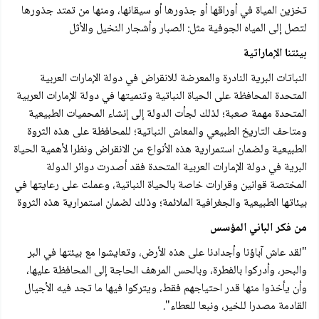
تخزين المياة في أوراقها أو جذورها أو سيقانها، ومنها من تمتد جذورها
لتصل إلى المياه الجوفية مثل: الصبار وأشجار النخيل والأثل
بيئتنا الإماراتية
النباتات البرية النادرة والمعرضة للانقراض في دولة الإمارات العربية
المتحدة المحافظة على الحياة النباتية وتنميتها في دولة الإمارات العربية
المتحدة مهمة صعبة؛ لذلك لجأت الدولة إلى إنشاء المحميات الطبيعية
ومتاحف التاريخ الطبيعي والمعاش النباتية؛ للمحافظة على هذه الثروة
الطبيعية ولضمان استمرارية هذه الأنواع من الانقراض ونظرا لأهمية الحياة
البرية في دولة الإمارات العربية المتحدة فقد أصدرت دوائر الدولة
المختصة قوانين وقرارات خاصة بالحياة النباتية، وعملت على رعايتها في
بيئاتها الطبيعية والجغرافية الملائمة؛ وذلك لضمان استمرارية هذه الثروة
من فكر الباني المؤسس
"لقد عاش آباؤنا وأجدادنا على هذه الأرض، وتعايشوا مع بيئتها في البر
والبحر، وأدركوا بالفطرة، وبالحس المرهف الحاجة إلى المحافظة عليها،
وأن يأخذوا منها قدر احتياجهم فقط، ويتركوا فيها ما تجد فيه الأجيال
القادمة مصدرا للخير، ونبعا للعطاء".