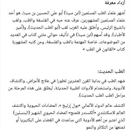
أزداد معرفة
أشهر علماء الطب المسلمين (ابن سينا) أبو علي الحسين بن سینا، هو أحد
علماء المسلمين المشهورين، عرف عنه حبه في الفلسفة والظب، ولقب
بالشيخ الرئيس، وأطلق عليه الغرب لقب (أبو الطب الحديث)، و(أمير
الأطباء)، وقد أسهم (ابن سينا) في تأليف حوالي مئتي كتاب في العديد
من الموضوعات، خاصة المهتمة بالطب والفلسفة، ومن كتبه المشهورة
کتاب «القانون في الطب »
الطب الحديث:
شهد الطب في بداية القرن العشرين تطورا في علاج الأمراض، واکتشاف
الأدوية، واستخدام الأدوات الطبية الحديثة، ليطلق على هذه المرحلة من
مراحل الطب الطب الحديث).
اكتشف عالم الدواء الألماني «بول إرليخ »، المضادات الحيوية واكتشف
العالم الاسكتلندي «ألكسندر فلمنج» المضاد الحيوي الشهير (البنسلين)
الذي اعتبر من أهم الأدوية التي ساعدت في القضاء على البكتيريا أو
تمنعها من التكاثر والنمو