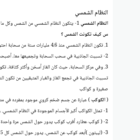
النظام الشمسي
النظام الشمسي
1- يتكون النظام الشمسي من الشمس وكل ما يدور حولها
س كيف تكونت الشمس ؟
1. تكون النظام الشمسي منذ 4.6 مليارات سنة من سحابة احتوت على الغاز والغبار
2- تسببت الجاذبية في سحب السحابة وتجميعها معا، أصبحت أصغر حجما وأكثر سخونة وبدأت بالدوران
3. وفي مركز السحابة، حيث كان الغاز أسخن وأكثر كثافة، تكون أحد النجوم و هو الشمس وائخذت شكل قرص
تسببت الجاذبية في تجمع الغاز والغبار المتبقيين من تكون ا
صغيرة و كواكب
(
الكوكب
) عبارة عن جسم ضخم كروي موجود بمفرده في مد
1- تمثل الكواكب أكبر الأجسام الموجودة في النظام الشمسي. وعددهما ثمانية وهي شبه كروية الشكل
2- ( كوكب عطارد أقرب كوكب يدور حول الشمس مرة واحدة كل 88 يوما من أيام الأرض
3- (لیبتون )أبعد كوكب عن الشمس، يدور حول الشمس كل 165 عاما من أعوام الأرض