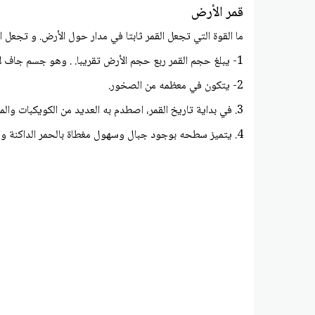
قمر الأرض
ما القوة التي تجعل القمر ثابتا في مدار حول الأرض. و تجعل
1- يبلغ حجم القمر ربع حجم الأرض تقريبا. . وهو جسم جاف لا هواء على سطحه
2- يتكون في معظمه من الصخور.
3. في بداية تاريخ القمر، اصطدم به العديد من الكويكبات والمذنبات، وخلف ذلك حفرا كبيرة على سطحه
4. يتميز سطحه بوجود جبال وسهول مغطاة بالحمر الداكنة والملساء تكونت من البراكين القديمة