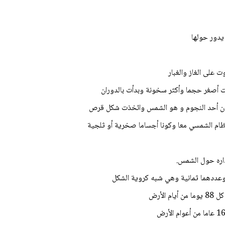
لنظام الشمسي معا وكونا أجساما صخرية أو ثلجية
اره حول الشمس.