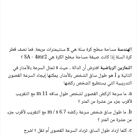
الهندسة
مساحة سطح كرة سلة هي x سنتيمترات مربعة. فما نصف قطر
كرة السلة إذا كانت صيغة مساحة سطح الكرة هي SA - 4mr2 ؟
التمارين الرياضية
افترض أن الدالة ، حيث s تمثل السرعة بالأمتار في
الثانية و l هو طول ساق الشخص بالأمتار. يمكنها إيجاد السرعة القصوى
التدريبية التي يستطيع الشخص ركضها
a. ما سرعة الركض القصوى لشخص طول ساقه 11 m مع التقريب
لأقرب جزء من عشرة من المتر ؟
b. ما طول ساق شخص سرعة ركضه m / s 6.7 مع التقريب لأقرب جزء
من عشرة من المتر ؟
c. كلما ازداد طول الساق. تزداد السرعة القصوى أم تقل ؟ اشرح