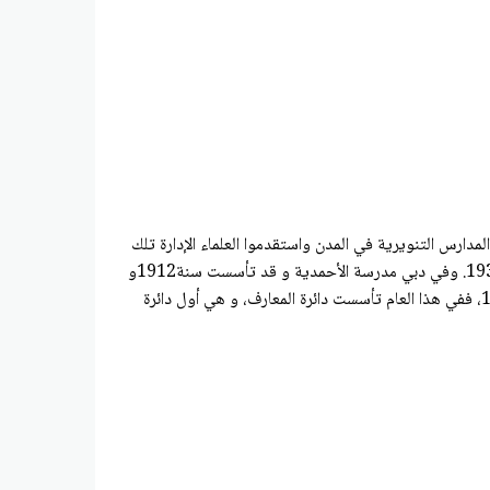
العربية، ثم فتحوا المدارس التنويرية في المدن واستقدموا العلماء الإدارة تلك
المدارس، والإشراف على تنظيم الدروس، ومن أشهر المدارس التطورية في الشارقة المدرسة المحمودية سنة 1907، ومدرسة الإصلاح سنة 1935. وفي دبي مدرسة الأحمدية و قد تأسست سنة1912و
مدرسة السالمية سنة 1923، ومدرسة السعادة سنة 1925، وقد شهد التعليم التطوري ( النظامي ) في إمارة دبي تطورا ملحوظا منذ عام 1936، ففي هذا العام تأسست دائرة المعارف، و هي أول دائرة