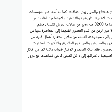
20، أول متحف عالمي في العالم العربي يترجم روح الانفتاح والحوار بين الثقافات. كما أنه أحد أهم المؤسسات
ات الأهمية التاريخية والثقافية والاجتماعية القادمة من
أقدم العصور مرورا حتى الزمن المعاصر، ويعطي اللوفر أبو ظبي، الذي وضع تصاميمه المعماري الحائز على جائزة برنزكر العالمية جان نوفيل ، مساحة 9200 متر مربع من صالات العرض الفنية . يضم
ر الزمن من أقدم العصور القديمة إلى المعاصرة منها من
إثراء مجموعته الدائمة من خلال استعارة أعمال فنية من
 والمعارض، والمواضيع العالمية، والتأثيرات المشتركة،
تصميم ، فقد أبتكر المعماري توفيل قنوات مائية تمر من خلال
الطبيعية باختراقها إلى داخل المبنى كالتي تشاهدها مع مرور