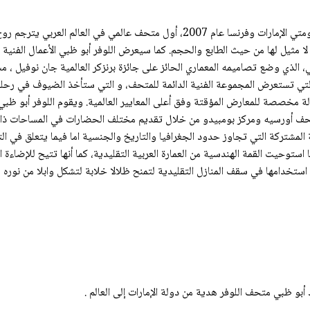
سيغدو متحف اللوفر أبو ظبي، الذي جاء ثمرة اتفاقية بين حكومتي الإمارات وفرنسا عام 07
لا مثيل لها من حيث الطابع والحجم. كما سيعرض اللوفر أبو ظبي الأعمال الفنية ذ
ي تستعرض المجموعة الفنية الدائمة للمتحف، و التي ستأخذ الضيوف في رحلة عب
خصصة للمعارض المؤقتة وفق أعلى المعايير العالمية. ويقوم اللوفر أبو ظبي ب
حف أورسيه ومركز بومبيدو من خلال تقديم مختلف الحضارات في المساحات ذاتها،
 المشتركة التي تجاوز حدود الجغرافيا والتاريخ والجنسية اما فيما يتعلق في ال
استوحيت القمة الهندسية من العمارة العربية التقليدية، كما أنها تتيح للإضاءة 
ستخدامها في سقف المنازل التقليدية لتمنح ظلالا خلابة لتشكل وابلا من نوره