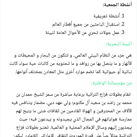
أنشطة الجمعية:
أنشطة تعريفية
استقبال الباحثين من جميع أقطار العالم
عمل جولات تحري عن الأحوال العامة للبيئة
البيئة البحرية:
هي جزء من النظام البيئي العالمي، و تتكون من البحار و المحيطات و
الأنهار و ما يتصل بها من روافد و ما تحتويه من كائنات حية سواء كانت
نباتية أو حيوانية كما تضم موارد أخرى مثل المعادن بمختلف أنواعها.
من مؤسساتنا الوطنية:
تقام بطولات فزاع التراثية برعاية مباشرة من سمر الشيخ حمدان بن
محمد بن راشد بن سعيد آل مكتوم؛ ولي عهد دبي، مضمار يتنافس فيه
الآلاف من المحترفين و الهواة القادمين من ثقافات شتى ما يتيح لهم
ممارسة هواياتهم في المجال الذي يجيدونه و يبدعون فيه؛ حيث
يجذبون إليهم وسائل الإعلام المحلية و العالمية. تعتبر بطولات فزاع
التراثية مثالاً حياً على قدرة الموروث الثقافي الإماراتي اللامادي ليكون