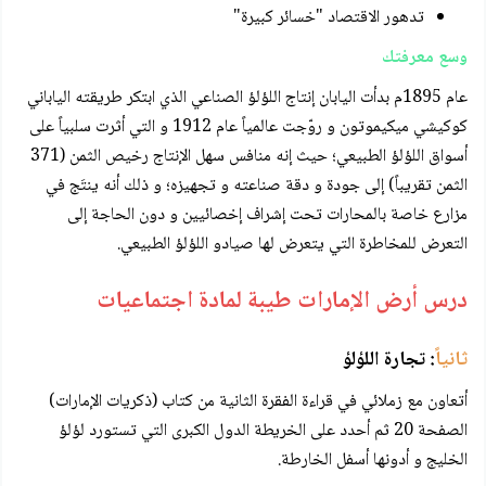
تدهور الاقتصاد "خسائر كبيرة"
وسع معرفتك
عام 1895م بدأت اليابان إنتاج اللؤلؤ الصناعي الذي ابتكر طريقته الياباني
كوكيشي ميكيموتون و روّجت عالمياً عام 1912 و التي أثرت سلبياً على
أسواق اللؤلؤ الطبيعي؛ حيث إنه منافس سهل الإنتاج رخيص الثمن (371
الثمن تقريباً) إلى جودة و دقة صناعته و تجهيزه؛ و ذلك أنه ينتَج في
مزارع خاصة بالمحارات تحت إشراف إخصائيين و دون الحاجة إلى
التعرض للمخاطرة التي يتعرض لها صيادو اللؤلؤ الطبيعي.
درس أرض الإمارات طيبة لمادة اجتماعيات
ثانياً
: تجارة اللؤلؤ
أتعاون مع زملائي في قراءة الفقرة الثانية من كتاب (ذكريات الإمارات)
الصفحة 20 ثم أحدد على الخريطة الدول الكبرى التي تستورد لؤلؤ
الخليج و أدونها أسفل الخارطة.