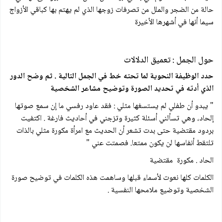
حالة من الضجر والملل من تصرفات زوجها الذي لم يهتم بها كباقي الأزواج
سيما أنها في أشهرها الأخيرة
حول الجمل : تعميق الدلالات
حدد الوظيفة النحوية لما تحته خط في الجمل التالية . ثم وضح الدور
الذي أدته في تحديد الصورة وتوضيح مشاعر الشخصية
" يبدو أن طفلي لم يستسغها مثلي : فقد عاود رفسي ما إن سمع صوتها
إلحاد، وهي تسألني أسئلة كثيرة وتزجني في أحاديث فارغة . اكتفيت
بردود مقتضية حتى بدت تشعر أن الحديث مع امرأة مكورة مثلي بالذات
تلتقط أنفاسها لن يكون ممتعا. فصمتت عني "
الحاد . مكورة مقتضية
الكلمات كلها نعوت لأسماء قبلها وساهمت هذه الكلمات في توضيح صورة
الشخصية وتوضيع ملامحها النفسية .