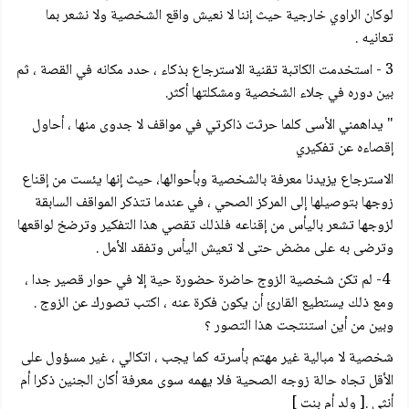
لوكان الراوي خارجية حيث إننا لا نعيش واقع الشخصية ولا نشعر بما
تعانيه .
3 - استخدمت الكاتبة تقنية الاسترجاع بذكاء ، حدد مكانه في القصة ، ثم
بين دوره في جلاء الشخصية ومشكلتها أكثر.
" يداهمني الأسى كلما حرثت ذاكرتي في مواقف لا جدوى منها ، أحاول
إقصاءه عن تفكيري
الاسترجاع يزيدنا معرفة بالشخصية وبأحوالها، حيث إنها يئست من إقناع
زوجها بتوصيلها إلى المركز الصحي ، في عندما تتذكر المواقف السابقة
لزوجها تشعر باليأس من إقناعه فلذلك تقصي هذا التفكير وترضخ لواقعها
وترضی به على مضض حتى لا تعيش اليأس وتفقد الأمل .
4- لم تكن شخصية الزوج حاضرة حضورة حية إلا في حوار قصير جدا ،
ومع ذلك يستطيع القارئ أن يكون فكرة عنه ، اكتب تصورك عن الزوج .
وبين من أين استنتجت هذا التصور ؟
شخصية لا مبالية غير مهتم بأسرته كما يجب ، اتکالي ، غير مسؤول على
الأقل تجاه حالة زوجه الصحية فلا يهمه سوى معرفة أكان الجنين ذكرا أم
أنثى .[ ولد أم بنت ]