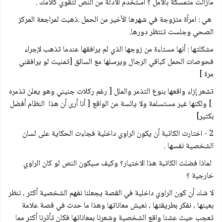
مازالت متمسكة بالأمل ؟ استخدم الأدلة من النص لتقوي كلامك .
هي : امرأة متزوجة في شهرها الأخير من الحمل .ذهبت لمراجعة المركز
الصحي وجلست تنتظر دورها.
مشكلتها : أنها مستاءة من زوجها الذي لم يرافقها عندما تذهب لإجراء
فحوصات الحمل كباقي الرجال ويرسلها مع السائق [تمنيت لو يرافقني
مرة ]
تشعر إزاء واقعها بنوع التذمر والملل [ رغم ركلات جنيني وهو يعلن تذمره
] ولكنها غير مستسلمة ولا يائسة من الواقع [ أنا أرى أن هذا النظام أفضل
بكثير]
2 - اختارت الكاتبة أن يكون الراوي داخلية فجاءت الحكاية على لسان
الشخصية نفسها .
لماذا فضلت الكاتبة هذا الاختيار؟ وكيف سيكون النص لو كان الراوي
خارجية ؟
لا شك أن كون الراوي داخلية في القصة يجعلنا نفهم الشخصية أكثر ، ننظر
بعينها ، نفكر بطريقتها ، نعيش معاناتها وهذا ما حدث في قصة علامة
تعجب حيث عشنا واقع الشخصية وشعرنا بمعاناتها فكان تأثرنا أكثر مما