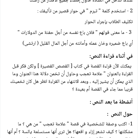
عندما تدخل في الصلاة حاول إقصاء جميع الأفكار من رأسك
2 - استخدم كلمة " تبرم " في حوار قصير من تأليفك :
تكليف الطلاب بإجراء الحوار
3 - ما معنى قولهم " فلان باع نفسه من أجل حفنة من الدولارات "
أي باع ضميره وخان عمله وأمانته من أجل المال القليل ( ارتشی)
في أثناء قراءة النص:
يمكنك الآن قراءة القصة في كتاب [ القصص القصيرة ] ولكن فكر قبل
القراءة بالعنوان " علامة تعجب وحاول أن تخمن دلالة هذا العنوان وما
الذي يمكن أن يشير إليه ، وبعد الانتهاء من القراءة انظر هل كان تخمينك
قريبا مما جاء في القصة أم بعيدة ؟
أنشطة ما بعد النص :
حول النص :
1- اكتب وصفة للشخصية في قصة " علامة تعجب " من هي ؟ ما
مشكلتها ؟ كيف تشعر إزاء و اقعها؟ هل ترى أنها مستسلمة يائسة ؟ أم أنها