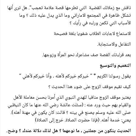
ناقش مع زملائك القضية التي تطرحها قصة علامة تعجب". هل ترى أنها
تشكل ظاهرة في المجتمع الاماراتي وما الذي يدل عليه ذلك ؟ وما
الأسباب التي تكمن وراءه في رأيك ؟
الاستماع لاجابات الطلاب شفويا بلغة فصيحة
التفاعل والاستجابة.
بعد قراءتك الفصة صف مشاعرك نحو المرأة وزوجها.
التعميم والتوسيع
يقول رسولنا الكريم * " خيركم خيركم لأهله ، وأنا خيركم لأهلي "
كيف نقيم موقف الزوج على ضوء هذا الحديث ؟
يعتبر موقف الزوج منافيا للهدي النبوي الذي أمرنا بحسن معاملة الأهل
والقيام بهم حيث ورد عنه : (سئلت عائشة رضي الله عنها ما كان النيظبي
صلى الله عليه وسلم يصنع في بيته ؟ قالت: كان يكون في مهنة أهله).
يعني: خدمة أهله. (فإذا حضرت الصلاة. خرج إلى الصلاة)
الحديث يتكون من جملتين ، ما نوعهما ؟ هل لذلك دلالة عندك ؟ وضح.