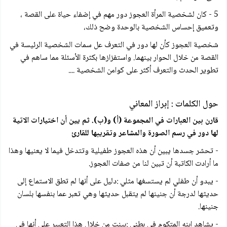
5 - كان لشخصية المرأة العجوز دور مهم في إضفاء حياة على القصة ،
وتعميق إحساس الشخصية بالوحدة وضح ذلك،
شخصية العجوز كأن لها دور في التعرف عل سمات الشخصية الرئيسة في
القصة من خلال الحوار بينهما. واستفزازها بكثرة الأسئلة مما ساهم في
تطوير الحدث والتعرف أكثر على كوامن الشخصية ....
حول الكلمات : إبراز المعاني
قارن بين العبارات في المجموعة (أ) و(ب). ثم يين أن اختيارات الاتية
لها دور في رسم الصورة والمشاعر وتقريبها للقارئ
- تحشر جسدها يبين أن هذه العجوز طفيلية وتتدخل فيما لا يعنيها وهذا
ما أرادت الكاتبة أن تبين لنا من صفات العجوز.
- يبدو أن طفلي لم يستسغها مثلي :دليل على أنها لم تطق الاستماع إلى
حديثها لدرجة أن جنينها لم يتقبل حديثها وهي تعبر عما بنفسها بلسان
جنينها.
- يشاهد ابنه المتكوم في بطني :بينت من خلال هذا التعبير على أنها في