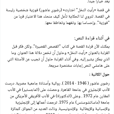
يعد خيارا جيدا.
في قصة «رأيت النخل" اختارت» (رضوى عاشور) فوزية شخصية رئيسة
في القصة. لتروي لنا الحكاية تأمل كيف منحك هذا الاختيار قربا من
"فوزية". وإحساسا بها. وتفهما وتعاطفا معها.
في أثناء قراءة النص:
يمكنك الآن قراءة القصة في كتاب "القصص القصيرة". ولكن فكر قبل
القراءة بالعنوان «رأيت النخل» وحاول أن تخمن دلالة هذا العنوان. وما
الذي يمكن يشير إليه. وفي أثناء القراءة حاول أن تجيب عن الأسئلة التي
على هامشي النص إجابات مختصرة سريعة.
حول الكاتبة :
رضوى عاشور ( 1946 - 2014 ). روائية وأستاذة جامعية مصرية. درست
الأدب الإنجليزي في جامعة القاهرة. وحصلت على (الماجستير) في الأدب
المقارن عام 1972 . وعلى (الدكتوراة) في الأدب الأفريقي الأمريكي من
جامعة (ماساتشوستس) عام 1975. ترجمت أعمالها إلى الإنجليزية
والإسبانية والإيطالية والإندونيسية. ونالت العديد من الجوائز، كجائزة