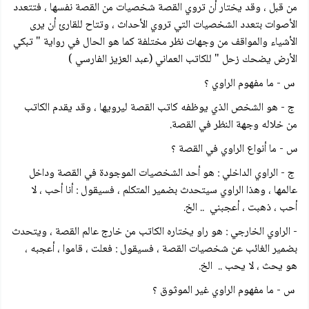
من قبل ، وقد يختار أن تروي القصة شخصيات من القصة نفسها ، فتتعدد
الأصوات بتعدد الشخصيات التي تروي الأحداث ، وتتاح للقارئ أن يرى
الأشياء والمواقف من وجهات نظر مختلفة كما هو الحال في رواية " تبكي
الأرض يضحك زحل " للكاتب العماني (عبد العزيز الفارسي )
س - ما مفهوم الراوي ؟
ج - هو الشخص الذي يوظفه كاتب القصة ليرويها ، وقد يقدم الكاتب
من خلاله وجهة النظر في القصة.
س - ما أنواع الراوي في القصة ؟
ج - الراوي الداخلي : هو أحد الشخصيات الموجودة في القصة وداخل
عالمها ، وهذا الراوي سيتحدث بضمير المتكلم ، فسيقول : أنا أحب ، لا
أحب ، ذهبت ، أعجبني .. الخ.
- الراوي الخارجي : هو راو يختاره الكاتب من خارج عالم القصة ، ويتحدث
بضمير الغائب عن شخصيات القصة ، فسيقول : فعلت ، قاموا ، أعجبه ،
هو يحث ، لا يحب .. الخ.
س - ما مفهوم الراوي غير الموثوق ؟