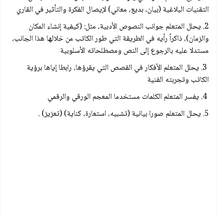
التقنيات البلاغية (بيان، بدیع، معاني) لإيصال الفكرة والتأثير في القاري
2. يحلل المتعلم جوانب النصوص الأدبية، مثل: (كيفية إنشاء المكان
والزمان)، ذاكراً رأيه في الطريقة التي طور الكاتب من خلالها هذا الجانب،
مستدلا عليه بالرجوع إلى النص ومصطلحاته الأسلوبية
3. يحلل المتعلم الأفكار في القصص التي يقرؤها، رابطا إياها برؤية
الكاتب وتجربته الفنية
4. يفسر المتعلم الكلمات مستخدما المعجم الورقي والرقمي
5. يحلل المتعلم صورا بيانية (تشبيه، استعارة، كناية) (تعزيز) .