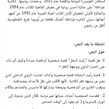
(سلطان العويس) للرواية والقصة عام 2012 . وحصلت روايتها "ثلاثية
غرناطة" على جائزة أحسن رواية في معرض القاهرة للكتاب عام 1994 .
والجائزة الأولى للمعرض الأول لكتاب المرأة العربية عام 1995. من أشهر
أعمالها، سراي. ثلاثيه غرناطة. أطياف. قطعة من أوروبا. فرج. الطنطورية.
أثقل من رضوى.
انشطة ما بعد النص:
حول النص:
1- هل قصة "رأيث النخل" قصة شخصية أم قصة حدث) وكيف أثر ذلك
على اختيار الراوي ووجهة النظر ؟
1- قصة رأيت النخلة» قصة شخصية ولذلك اختارت الراوي الداخلي الذي
يعبر عن وجهة نظر الكاتبة : لأنها الأقدر على نقل الأحداث بمصداقية.
ويقرب القارئ من الشخصية ويجعله يشاركها الأحاسيس والمشاعر والآلام
2 - فقدمت الشخصية أحداث حياتها غير مرتبة. فكأن الزمن يتحرك إلى
الوراء )استرجاع (. ثم يعود إلى الوقت الحاضر.