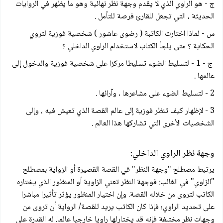
ج - هو الراوي الذي لا يقدم وجهة نظر نهائية وهو ما يظهر في الروايات
الحديثة ، التي تجعل للقارئ فرصة للتأمل .
س - لماذا اختارت الكاتبة ( رضوى عاشور ) شخصية فوزية لتروي
الحكاية ؟ متى يلجأ الكتاب لاستخدام الراوي الداخلي ؟
ج - 1 - لتسليط الضوء تسليطا مركزا على شخصية فوزية والدخول إلى
عالمها .
2 - لتسليط الضوء على مشاعرها ، وآرائها .
3 - لإظهار كيف تنظر فوزية إلى عالم القصة الذي تعيش فيه ، وإلى
الشخصيات الأخرى التي تشاركها هذا العالم .
وجهة نظر الراوي الداخلي:
يرتبط مصطلح "وجهة النظر" في القصة القصيرة أو الزواية بمصطلح
"الزاوي" في الغالب: فوجهة النظر تعني الزاوية أو المنظور الذي يختاره
الكاتب لتروى من خلاله القصة. وإن اختيار المنظور يؤثر تأثيرا مباشرا
على تحديد الراوي؛ فإذا كان الكاتب يريد للقصة/ الرواية أن تروى من
وجهات نظر مختلفة فإنه قد يختارلها راويا خارجيا عالما. له القدرة على