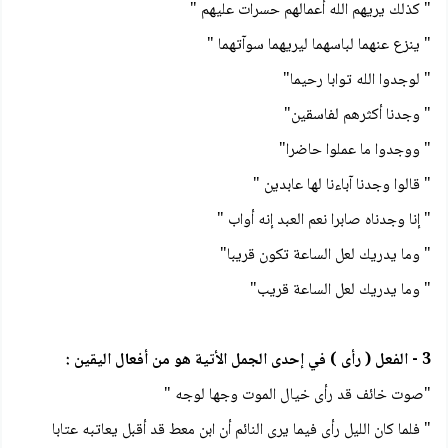
" كذلك يريهم الله أعمالهم حسرات عليهم "
" ينزع عنهما لباسهما ليريهما سوآتهما "
" لوجدوا الله توابا رحيما"
" وجدنا أكثرهم لفاسقين"
" ووجدوا ما عملوا حاضرا"
" قالوا وجدنا آباءنا لها عابدين "
" إنا وجدناه صابرا نعم العبد إنه أواب "
" وما يدريك لعل الساعة تكون قريبا"
" وما يدريك لعل الساعة قريب"
3 - الفعل ( رأى ) في إحدى الجمل الأتية هو من أفعال اليقين :
"صوت خائف قد رأى خيال الموت وجها لوجه "
" فلما كان الليل رأى فيما يرى النائم أن ابن معط قد أقبل يعاتبه عتابا