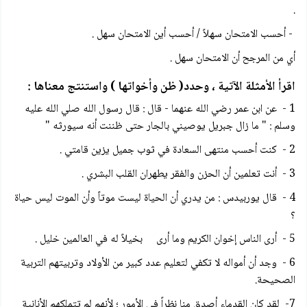
.
- أحسب الامتحان سهلاً / أحسب أين الامتحان سهل .
أي من المرجح أن الامتحان سهل .
اقرأ الأمثلة الآتية ، وحدد( ظن وأخواتها ) واستنتج معناها :
1 - عن ابن عمر رضي الله عنهما - قال : قال رسول الله صلي الله عليه
وسلم : " ما زال جبريل يوصيني بالجار حتی ظننت أنه سيورثه "
2 - كنت أحسب منتهى السعادة في ثوب جميل يزين قامتي .
3 - أنت تعلمين أن الحزن والفقر يطهران القلب البشري .
4 - قال يوربيدس : من يدري أن الحياة ليست موتاً وأن الموت ليس حياة
؟
5 - أرى الناس إخوان الكريم وما أرى بخيلاً له في العالمين خليل .
6 - وجد أن أمواله لا تكفي لتعليم عدد كبير من الأولاد وتربيتهم التربية
الصحيحة.
7- لقد كان القدماء أصدق منا نظراً في الأمور ؛ لأنهم لم تتملكهم الأنانية