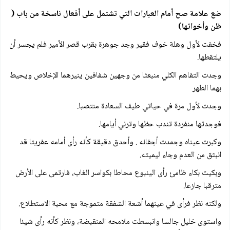
ضع علامة صح أمام العبارات التي تشتمل على أفعال ناسخة من باب (
ظن وأخواتها)
فخفت لأول وهلة خوف فقير وجد جوهرة بقرب قصر الأمير فلم يجسر أن
يلتقطها.
وجدت التفاهم الكلي منبعثا من وجهين شفافين ينيرهما الإخلاص ويحيط
بهما الطهر
وجدت لأول مرة في حياتي طيف السعادة منتصبا.
فوجدتها منفردة تندب حظها وترني أيامها.
وكبرت عيناه وجمدت أجفانه . وأحدق دقيقة كأنه رأى أمامه عفريتا قد
انبثق من العدم وجاء ليميته.
وبكيت بكاء ظامئ رأى الينبوع محاطا بكواسر الغاب، فارتمى على الأرض
مترقبا جازعا.
ولكنه نظر فرأى في عينهما أشعة الشفقة متموجة مع محبة الاستطلاع.
واستوى خليل جالسا وانبسطت ملامحه المنقبضة، ونظر كأنه رأى شيئا