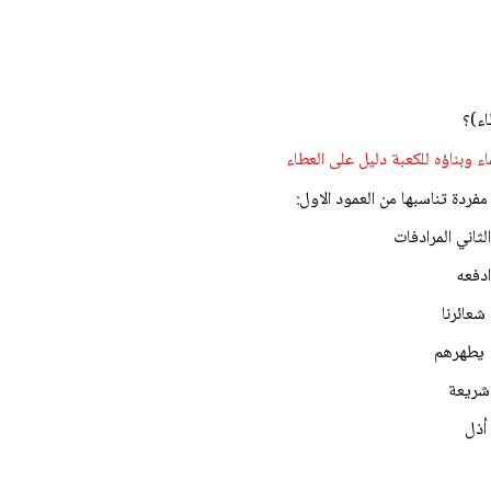
اء)؟
اء وبناؤه للكعبة دليل على العطاء
مفردة تناسبها من العمود الاول:
المرادفات
ا
م