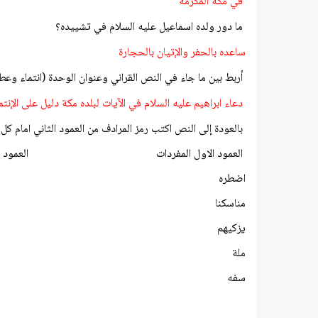
في مكة المكرمة
ما دور ولده اسماعيل عليه السلام في تشييده؟
ساعده بالحفر والإتيان بالحجارة
أربط بين ما جاء في النص القراني وعنوان الوحدة (انتماء وعط
دعاء ابراهيم عليه السلام في الآيات لبلده مكة دليل على الإنتم
بالعودة إلى النص اكتب رمز المرادف من العمود الثاني امام كل 
العمود الاول المفردات العمود الثاني 
اضطره ادفعه
مناسكنا شعائرن
يزكيهم يطهره
ملة شريعة
سفه أذل