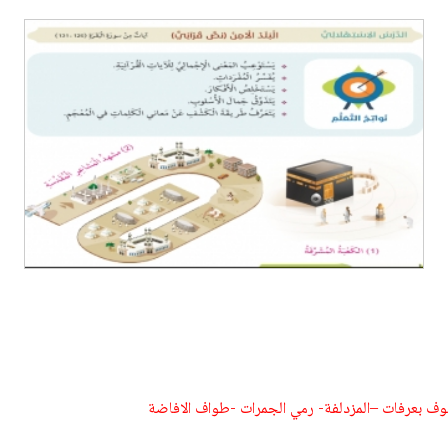
وقوف بعرفات –المزدلفة- رمي الجمرات -طواف الافاضة