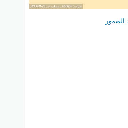
نقرات: 616655 / مشاهدات: 343328973
 الضمور