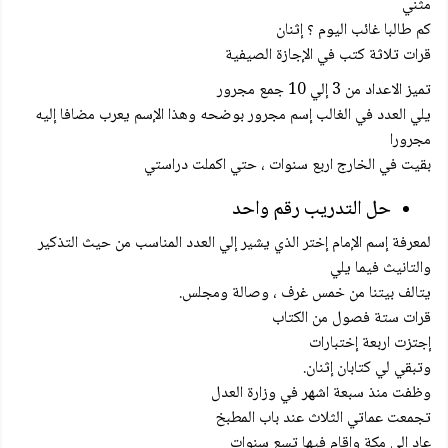
مثني
كم طالبا غائب اليوم ؟ إثنان
قرات تلاثة كتب في الإجازة الصيفية
تميز الاعداد من 3 إلي 10 جمع مجرور
يلي العدد في الغالب إسم مجرور بوضحه وهذا الإسم يعرب مضافا إليه
مجرورا
بقيت في الخارج اربع سنوات ، حتي اكملت دراستي
حل التدريب رقم واحد
لمعرفة إسم الإمام إختر الذي يشير إلي العدد المناسب من حيث التذكير
والتانيث فيما يلي
يتالف بيتنا من خمس غرف ، وصالة ومجلس.
قرات ستة فصول من الكتاب
إجتزت اربعة إختبارات
وتبقي لي كتابان إثنان.
وظفت منذ سبعة اشهر في وزارة العدل
تجمعت عماتي الثلاث عند باب المطبخ
عاد إلي مكة واقام فيها تسع سنوات