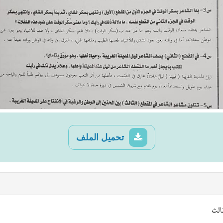
تحميل الملف
الث