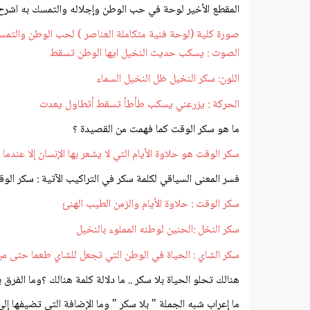
المقطع الأخير لوحة في حب الوطن وإجلاله والتمسك به اشر
صورة كلية (لوحة فنية متكاملة العناصر ) لحب الوطن والتمسك
الصوت : يسكب حديث النخيل ايها الوطن تسقط
اللون: سكر النخيل ظل النخيل السماء
الحركة : يزرعني يسكب طأطأ تسقط أتطاول يعدت
ما هو سكر الوقت كما فهمت من القصيدة ؟
سكر الوقت هو حلاوة الأيام التي لا يشعر بها الإنسان إلا عند
فسر المعنى السياقي لكلمة سكر في التراكيب الآتية : سكر الو
سكر الوقت : حلاوة الأيام والزمن الطيب الهنئ
سكر النخل :الحنين لوطنه المملوء بالنخيل
سكر الشاي : الحياة في الوطن التي تجعل للشاي طعما حتى 
هنالك تحلو الحياة بلا سكر .. ما دلالة كلمة هنالك ؟وما الفرق 
ما إعراب شبه الجملة " بلا سكر " وما الإضافة التي تضيفها إل