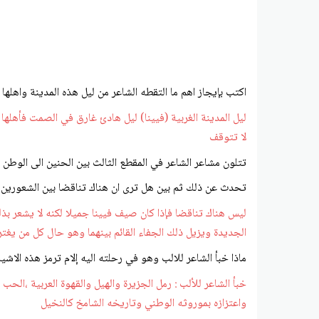
اكتب بإيجاز اهم ما التقطه الشاعر من ليل هذه المدينة واهله
ليل المدينة الغربية (فيينا) ليل هادئ غارق في الصمت فأهله
لا تتوقف
تتلون مشاعر الشاعر في المقطع الثالث بين الحنين الى الوطن و
تحدث عن ذلك ثم بين هل ترى ان هناك تناقضا بين الشعورين ؟ 
ليس هناك تناقضا فإذا كان صيف فيينا جميلا لكنه لا يشعر بذ
الجديدة ويزيل ذلك الجفاء القائم بينهما وهو حال كل من يغ
ماذا خبأ الشاعر للالب وهو في رحلته اليه إلام ترمز هذه الاشي
خبأ الشاعر للألب : رمل الجزيرة والهيل والقهوة العربية ،ال
واعتزازه بموروثه الوطني وتاريخه الشامخ كالنخيل