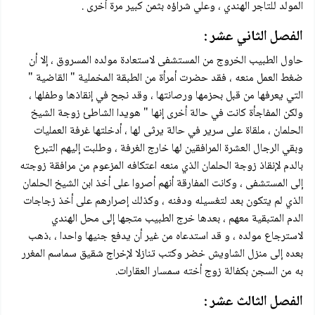
المولد للتاجر الهندي ، وعلي شراؤه بثمن كبير مرة أخرى .
الفصل الثاني عشر :
حاول الطبيب الخروج من المستشفى لاستعادة مولده المسروق ، إلا أن
ضغط العمل منعه ، فقد حضرت أمرأة من الطبقة المخملية " القاضية "
التي يعرفها من قبل بحزمها ورصانتها ، وقد نجح في إنقاذها وطفلها ،
ولكن المفاجأة كانت في حالة أخرى إنها " هويدا الشاطئ زوجة الشيخ
الحلمان ، ملقاة على سرير في حالة يرثى لها ، أدخلتها غرفة العمليات
وبقي الرجال العشرة المرافقين لها خارج الغرفة ، وطلبت إليهم التبرع
بالدم لإنقاذ زوجة الحلمان الذي منعه اعتكافه المزعوم من مرافقة زوجته
إلى المستشفى ، وكانت المفارقة أنهم أصروا على أخذ ابن الشيخ الحلمان
الذي لم يتكون بعد لتغسيله ودفنه ، وكذلك إصرارهم على أخذ زجاجات
الدم المتبقية معهم ، بعدها خرج الطبيب متجها إلى محل الهندي
لاسترجاع مولده ، و قد استدعاه من غير أن يدفع جنيها واحدا ، ،ذهب
بعده إلى منزل الشاويش خضر وكتب تنازلا لإخراج شقيق سماسم المغرر
به من السجن بكفالة زوج أخته سمسار العقارات.
الفصل الثالث عشر :