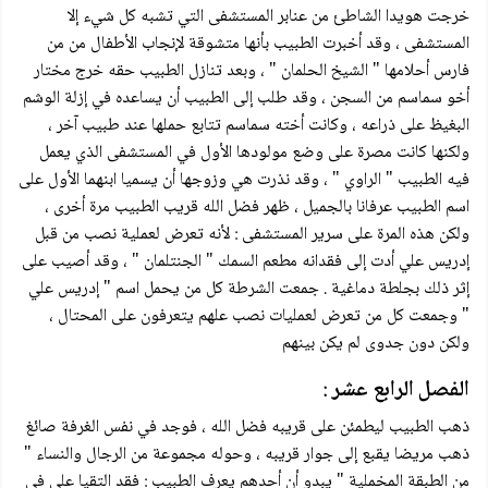
خرجت هويدا الشاطئ من عنابر المستشفى التي تشبه كل شيء إلا
المستشفى ، وقد أخبرت الطبيب بأنها متشوقة لإنجاب الأطفال من من
فارس أحلامها " الشيخ الحلمان " ، وبعد تنازل الطبيب حقه خرج مختار
أخو سماسم من السجن ، وقد طلب إلى الطبيب أن يساعده في إزلة الوشم
البغيظ على ذراعه ، وكانت أخته سماسم تتابع حملها عند طبيب آخر ،
ولكنها كانت مصرة على وضع مولودها الأول في المستشفى الذي يعمل
فيه الطبيب " الراوي " ، وقد نذرت هي وزوجها أن يسميا ابنهما الأول على
اسم الطبيب عرفانا بالجميل ، ظهر فضل الله قريب الطبيب مرة أخرى ،
ولكن هذه المرة على سرير المستشفى : لأنه تعرض لعملية نصب من قبل
إدريس علي أدت إلى فقدانه مطعم السمك " الجنتلمان " ، وقد أصيب على
إثر ذلك بجلطة دماغية . جمعت الشرطة كل من يحمل اسم " إدريس علي
" وجمعت كل من تعرض لعمليات نصب علهم يتعرفون على المحتال ،
ولكن دون جدوى لم يكن بينهم
الفصل الرابع عشر
:
ذهب الطبيب ليطمئن على قريبه فضل الله ، فوجد في نفس الغرفة صائغ
ذهب مريضا يقبع إلى جوار قريبه ، وحوله مجموعة من الرجال والنساء "
من الطبقة المخملية " يبدو أن أحدهم يعرف الطبيب : فقد التقيا على في