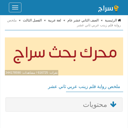
Toggle
navigation
الرئيسية
»
الصف الثاني عشر عام
»
لغة عربية
»
الفصل الثالث
»
ملخص
رواية قلم زينب عربي ثاني عشر
نقرات: 616725 / مشاهدات: 344178590
ملخص رواية قلم زينب عربي ثاني عشر
محتويات