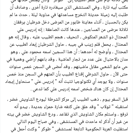
بقي ثلاثة أيام على سفر الطبيب إلى " طوكر " وكان يجلس خلالها في
مكتب أبيه تارة ، وفي المستشفى الذي سيغادره تارة أخرى ، وصادف أن
طلبت إليه زميلة حديثة التخرج مساعدتها في مناوبة ليلة ، حدث ما لم
يكن بالحسبان ، أثناء معاينة طابور من المرضى دخل شرطيان يرفقان
ثلاثة مرضى من المساجين ، عندها كانت الصاعقة : إنه إدريس علي
المحتال ذو الشعر المنكوش ، النحيف ، هجم الطبيب عليه ، وقال إنه هو
المحتال ، يحمل قلم زينب في جيبه ، حاول الشرطيان إبعاد الطبيب عن
المحتال ، وأوضح له أحدهما : أن هذا السجين اسمه محمود علي ، وهو
مدان بالاحتيال على عدد من تجار الماشية ، وقد باعهم أراضي وهمية في
حي مايو الشعبي مقابل ماشيتهم ، وقد أمضى في السجن خمس سنوات
حتى الآن ، حاول الشرطي إقناع الطبيب بأن المتهم في السجن منذ خمس
سنوات ، ولا يوجد أي تكنولوجيا تثبت أنه " إدريس علي " سنحاول إيجاد
المحتال إن كان هناك شخص اسمه إدريس علي كما تدعي .
قبل السفر بيوم ، ذهب الطبيب إلى مركز الشرطة ليودع الشاويش خضر ،
استقبله " تولاب " وقد علق على كتفه شارة حمراء جديدة ، يبدو أنه
ترفع ، واستلم مكان الشاويش الذي تقاعد ، ودع الشاويش خضر في بيته
من غير أن أذكر له ماحدث في المستشفى ، وفي صباح اليوم التالي
استقليت العربة الحكومية التابعة لمستشفى " طوكر " وكنت أحمل في