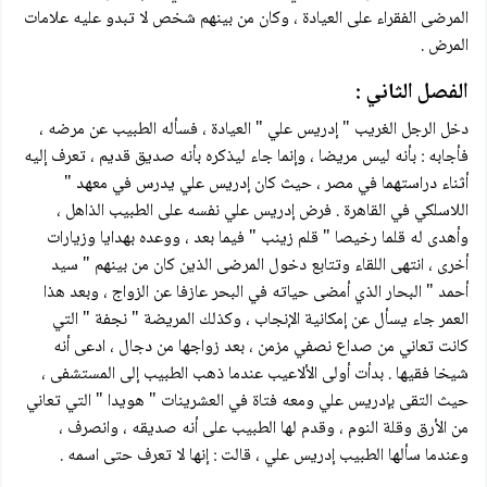
المرضى الفقراء على العيادة ، وكان من بينهم شخص لا تبدو عليه علامات
المرض .
الفصل الثاني :
دخل الرجل الغريب " إدريس علي " العيادة ، فسأله الطبيب عن مرضه ،
فأجابه : بأنه ليس مريضا ، وإنما جاء ليذكره بأنه صديق قديم ، تعرف إليه
أثناء دراستهما في مصر ، حيث كان إدريس علي يدرس في معهد "
اللاسلكي في القاهرة . فرض إدريس علي نفسه على الطبيب الذاهل ،
وأهدى له قلما رخيصا " قلم زينب " فيما بعد ، ووعده بهدايا وزيارات
أخرى ، انتهى اللقاء وتتابع دخول المرضى الذين كان من بينهم " سيد
أحمد " البحار الذي أمضى حياته في البحر عازفا عن الزواج ، وبعد هذا
العمر جاء يسأل عن إمكانية الإنجاب ، وكذلك المريضة " نجفة " التي
كانت تعاني من صداع نصفي مزمن ، بعد زواجها من دجال ، ادعى أنه
شيخا فقيها . بدأت أولى الألاعيب عندما ذهب الطبيب إلى المستشفى ،
حيث التقى بإدريس علي ومعه فتاة في العشرينات " هويدا " التي تعاني
من الأرق وقلة النوم ، وقدم لها الطبيب على أنه صديقه ، وانصرف ،
وعندما سألها الطبيب إدريس علي ، قالت : إنها لا تعرف حتى اسمه .