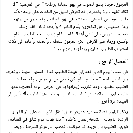
العجوز ، فجأة يعلو الصوت في بهو العيادة برطانة " حي المرغنية " لا
تكاد تفهم ، وإذ بالممرض قد تعرض لسيل من اللكمات على وجه : لأنه
طلب نقودا من الجيش المحتشد في بهو العيادة ، وقد انبرى من بينهم
رجل سبعيني ، هل تتاجرون بآلام الناس ؟ وأردف قائلا : لقد أرسلنا
صديقك إدريس علي الذي أهداك قلما " قلم زينب " أخذ الطبيب القلم
وكسره ورماه على الأرض ، لكن العجوز التقطه . وألصقه وأعاده إلى مكانه ،
استجاب الطبيب لطلبهم وبدأ بمعاينتهم مجانا .
الفصل الرابع :
في مساء اليوم التالي تفد إلى عيادة الطبيب فتاة ، اسمها : سهلة ، وتعرف
بين الناس باسم " سماسم " لم تكن تعاني من أي مرض ، وقد خطبت
الطبيب لنفسها ، وقد تكررت زياراتها بداعي المرض ، وقد أحضرت معها
علبة حلوى " الماكنتوش " الغالية الثمن ، وطلب منها الطبيب ألا تأتي إلى
العيادة مرة أخرى .
يذكر الراوي قصة محمود عموش عامل النقل الذي مات على إثر انفجار
الزائدة الدودية " نتيجة إهمال الأطباء " بعد نهاية يوم شاق في العيادة ،
فوجئ الطبيب بأن عربته قد سرقت ، فذهب إلى مركز الشرطة ، وبعد