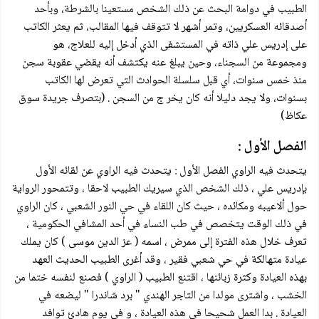
الطبيب في دوامة البحث عن ذلك الشخص مستعينا بالشرطة، وبأحد
أصدقائه العسكريين، وتمر أشهر لا تتوقف فيها المقالب، ثم يعثر الكاتب
على إدريس علي ذاته في المستشفى الذي أدخل إليه للعلاج، هو
ومجموعة من السجناء، وحين يبلغ عنه يكتشف أنه يقضي عقوبة سجن
منذ خمس سنوات، أي قبل سلسلة الحوادث التي تعرض لها الكاتب
بسنوات، ولا يجد دليلا أنه كان يخر ج من السجن . (بتصرف جريدة سوق
عكاظ)
الفصل الأول :
يتحدث فيه الراوي الفصل الأول : يتحدث فيه الراوي عن لقائه الأول
بإدريس علي ، ذلك الشخص الذي سيريك الطبيب لاحقا ، وتتمحور الرواية
حول ألاعيبه ومكائده ، حيث كان اللقاء في حي النور الشعبي ، كان الراوي
في ذلك الوقت يتخصص في طب النساء في أحد المشافي الحكومية ،
تعرف خلال هذه الفترة إلى ممرض ، اسمه ( عز الدين موسى ) كان يملك
عيادة متهالكة في حي شعبي فقير ، وقد أغرى الطبيب الحديث العهد
بهذه العيادة وكثرة زبائنها ، اقتنع الطبيب ( الراوي ) فصنع لنفسه ختما من
الخشب ، واشترى مولدا من التاجر الهندي " برد شاندرا " ليضعه في
العيادة . بدا العمل شحيحا في هذه العيادة ، و في يوم هادئ توافد