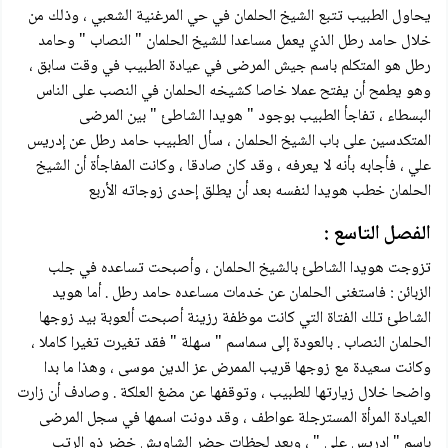
يحاول الطبيب تتبع الشيخ الحلمان في حي المرغنية الشعبي ، وذلك من
خلال حامد رطل الذي يعمل مساعدا للشيخ الحلمان " النصاب " وحامد
رطل هو المتكلم باسم جيش المرضى في عيادة الطبيب في وقت سابق ،
وهو يطمح أن يفتح عملا خاصا كشيخه الحلمان في النصب على الناس
البسطاء ، تفاجأ الطبيب بوجود " هويدا الشاطئ " بين المرضى
المتكدسين على باب الشيخ الحلمان ، سأل الطبيب حامد رطل عن إدريس
علي ، فأجابه بأنه لا يعرفه ، وقد كان صادقا ، وكانت المفاجأة أن الشيخ
الحلمان خطب هويدا لنفسه بعد أن يطلق إحدى زوجاته الأربع
الفصل التاسع :
تزوجت هويدا الشاطئ بالشيخ الحلمان ، وأصبحت تساعده في جلب
الزبائن : فاستغنى الحلمان عن خدمات مساعده حامد رطل . أما هويد
الشاطئ تلك الفتاة التي كانت موظفة رزينة أصبحت ألعوبة بيد زوجها
الحلمان النصاب . بالعودة إلى سماسم " سهلة " فقد تغيرت تغيرا كاملا ،
وكانت سعيدة مع زوجها قريب الممرض عز الدين موسى ، وهذا ما بدا
واضحا خلال زيارتها للطبيب ، وتوقفها عن مضغ العلكة . وصادف أن زارت
العيادة المرأة المسترجلة عواطف ، وقد دونت اسمها في سجل المرضى
باسم " إدريس علي " ، وبعد لحظات حضر الشاويش خضر ذو الرتب