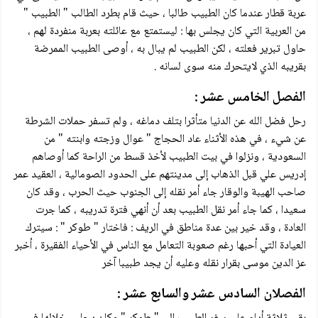
عربة قطار عندما كان الطبيب طالبا ، حيث قام بطرد الطالب " الطبيب "
من العربية التي كان يجلس بها : ليستمتع مع عائلته بعربة منفردة لهم ،
حاول تبرير فعلته ، لكن الطبيب لم يبال به ، أوصى الطبيب الممرضة
بقريبه الذي لايتحرك منه سوى لسانه .
الفصل الخامس عشر :
رحل فضل الله عن الدنيا متأثرا بتلف دماغه ، ولم تسفر حملات الشرطة
عن شيء ، في هذه الأثناء عاد الحجاج " عوال وزجته وابنته " من
السعودية ، ونزلوا في بيت الطبيب لأخذ قسط من الراحة كما أوصاهم
إدريس علي قبل الذهاب إلى مدينتهم على الحدود الصومالية ، العقيد عمر
صاحب الهيبة والوقار جاء أمر نقله إلى الجنوب حيث الحرب ، وقد كان
سعيدا ، كما جاء أمر نقل الطبيب بعد أن أنهي فترة تدريبه ، كما جرت
العادة ، وقد خير بين عدة مناطق في الريف : فاختار " طوكر " : سيترك
العيادة التي أحبها رغم صعوبة التعامل مع الناس في الأحياء الفقيرة ، أخبر
عز الدين موسى بقرار نقله وعليه أن يجد طبيبا آخر
الفصلان السادس عشر والسابع عشر :