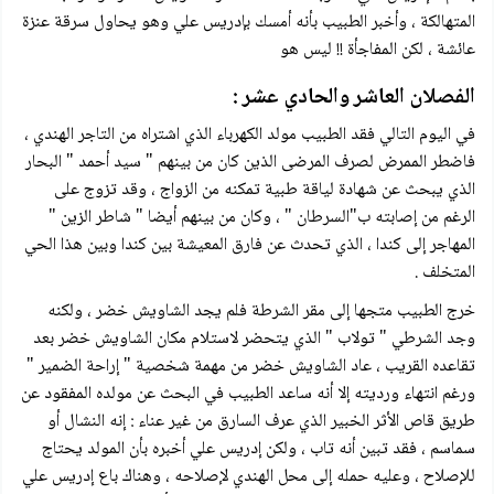
المتهالكة ، وأخبر الطبيب بأنه أمسك بإدريس علي وهو يحاول سرقة عنزة
عائشة ، لكن المفاجأة !! ليس هو
الفصلان العاشر والحادي عشر :
في اليوم التالي فقد الطبيب مولد الكهرباء الذي اشتراه من التاجر الهندي ،
فاضطر الممرض لصرف المرضى الذين كان من بينهم " سيد أحمد " البحار
الذي يبحث عن شهادة لياقة طبية تمكنه من الزواج ، وقد تزوج على
الرغم من إصابته ب"السرطان " ، وكان من بينهم أيضا " شاطر الزين "
المهاجر إلى كندا ، الذي تحدث عن فارق المعيشة بين كندا وبين هذا الحي
المتخلف .
خرج الطبيب متجها إلى مقر الشرطة فلم يجد الشاويش خضر ، ولكنه
وجد الشرطي " تولاب " الذي يتحضر لاستلام مكان الشاويش خضر بعد
تقاعده القريب ، عاد الشاويش خضر من مهمة شخصية " إراحة الضمير "
ورغم انتهاء ورديته إلا أنه ساعد الطبيب في البحث عن مولده المفقود عن
طريق قاص الأثر الخبير الذي عرف السارق من غير عناء : إنه النشال أو
سماسم ، فقد تبين أنه تاب ، ولكن إدريس علي أخبره بأن المولد يحتاج
للإصلاح ، وعليه حمله إلى محل الهندي لإصلاحه ، وهناك باع إدريس علي