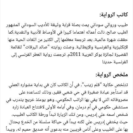
كاتب الرواية:
طبيب وروائي سوداني يمت بصلة قرابة وثيقة للأديب السوداني المشهور
الطيب صالح، نالت أعماله اهتماما كبيرا في الأوساط الأدبية والنقدية،كما
حققت شهرة عالمية، بعد ترجمة معظمها إلى الكثير من اللغات الحية منها
الإنكليزية والفرنسية والإيطالية. وصلت روايته "صائد اليرقات" للقائمة
القصيرة لجائزة بوكر العربية 2011م. ترجمت رواية العطر الفرنسي إلى
الفرنسية حديثا
ملخص الرواية:
تتلخص حكاية "قلم زينب"، في أن الكاتب كان في بداية مشواره العملي
قد استأجر عيادة صغيرة في حي شعبي فقير، وذلك لتساعده على
مصروفاته التي لا يفي بها الراتب الحكومي، وهو يومئذ خريج يتدرب في
مستشفى حكومي في أم درمان، وفي أيامه الأولى لافتتاح العيادة زاره
شخص اسمه علي إدريس، ومن تلك الزيارة تبدأ ورطة الكاتب الطبيب،
حيث يختفي إدريس علي لكنه يبدأ في حياكة سلسلة من الخدع يحتال
بها على الطبيب وعلى أناس قريبين منه بدعوى أنه صديق حميم له، ويبدأ