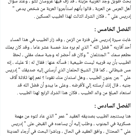
بحث طويل وجد العربية مزينة ، قد زف فيها عروسان للتو ، وعند سؤال
أهل العرس عن العربة ، قالوا بأنهم استأجروا العربة من شخص يدعى "
إدريس علي " ، فكان الشرك الثالث لهذا الطبيب المسكين .
الفصل الخامس :
غابت سيرة إدريس علي فترة من الزمن ، وقد زار الطبيب في هذا المساء
أحد أقاربه " فضل الله " الذي لم يره منذ خمسة عشر عاما ، وقد كان يملك
مطعم سمك " الجنتلمان " وكان قد أحضر له وجبة سمك مقلي ، لحظ
الطبيب بأن يد قريبه ليست طبيعية : فسأله عنها : فقال له : لا عليك ، إنه
مس شيطاني ، كما قال الشيخ الحلمان الذي أرسلني إليه صديقك " إدريس
علي " جن جنون الطبيب ، وهل استدان منك نقودا ؟ نعم إنها ثلاثة آلاف
جنيه ، قال إنك أرسلته إلي لأقرضه . وعلى ما يبدو أن فضل الله قد
استعاد المبلغ من والد الطبيب ، فكان هذا الشرك الرابع لهذا الطبيب .
الفصل السادس :
هنا يستنجد الطبيب بصديقه العقيد " عمر " الذي عاد لتوه من مهمة
عسكرية في الجنوب ، وطلب إليه أن يساعده في القبض على " إدريس
علي " المحتال ، وافق العقيد في الحال ، وباشرا البحث في أرجاء المدينة