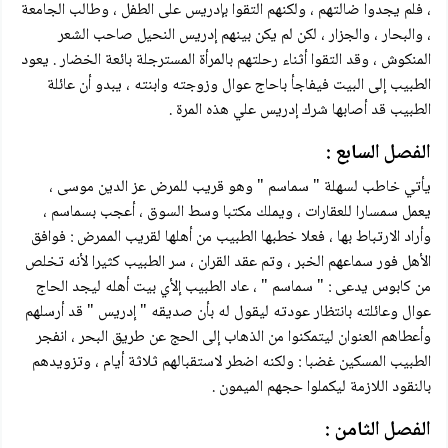
، فلم يجدوا ضالتهم ، ولكنهم التقوا بإدريس على الطفل ، وطالب الجامعة
، والبحار ، والجزار ، لكن لم يكن بينهم إدريس النحيل صاحب الشعر
المنكوش ، وقد التقوا أثناء رحلتهم بالمرأة المسترجلة بائعة الخضار . يعود
الطبيب إلى البيت فيفاجأ باحاج عوال وزوجته وابنته ، يبدو أن عائلة
الطبيب قد أصابها شرك إدريس علي هذه المرة .
الفصل السابع :
يأتي خاطب لسهلة " سماسم " وهو قريب للمرض عز الدين موسى ،
يعمل سمسارا للعقارات ، ويملك مكتبا وسط السوق ، أعجب بسماسم ،
وأراد الارتباط بها ، فعلا خطبها الطبيب من أهلها لقريب الممرض : فوافق
الأهل فور سماعهم الخبر ، وتم عقد القران ، سر الطبيب كثيرا لأنه تخلص
من كابوس يدعى : " سماسم " ، عاد الطبيب إلأي بيت أهله ليجد الحاج
عوال وعائلته بانتظار عودته ليقول له بأن صديقه " إدريس " قد أرسلهم
وأعطاهم العنوان ليتمكنوا من الذهاب إلى الحج عن طريق البحر ، انفجر
الطبيب المسكين غضبا : ولكنه اضطر لاستقبالهم ثلاثة أيام ، وتزويدهم
بالنقود اللازمة ليكملوا حجهم الميمون .
الفصل الثامن :