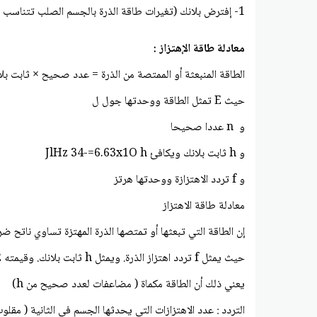
1- إفترض بلانك (تغيرات طاقة الذرة بالجسم الصلب تتناسب مع ناتج ضرب تردد الاهتزاز في عدد صحيح)
معادلة طاقة الإهتزاز :
الطاقة المنبعثة أو الممتصة من الذرة = عدد صحيح × ثابت بلا
حيث E تمثل الطاقة ووحدتها جول ل
و n عددا صحيحا
و h ثابت بلانك ويكافئ JlHz 34-=6.63x1O h
و f تردد الاهتزازة ووحدتها هرتز
معادلة طاقة الاهتزاز
إن الطاقة التي تبعثها أو تمتصها الذرة المهتزة تساوي ناتح
حيث يمثل f تردد اهتزاز الذرة. ويمثل h ثابت بلانك. وقيمته H2/ل 34-1O 6.626. ويمثل n عددا صحيا نلاحظ أن طاقة الاشعاع قد تكون ساوية h أو 2hf أو hf 3
يعني ذلك أن الطاقة مكماة ( مضاعفات لعدد صحيح من h)
التردد : عدد الاهتزازات التي يحدثها الجسم في الثانية ( مقلو