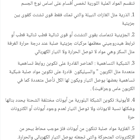
تنقسم المواد الملية اللورية لخمس أقسام على اساس نوع الجسم
1. الذرية مثل الغازات النبيلة والتي تملك فقط قوى تشتت كقوى بين
جزيئية
2. الجزينية تتماسك بقوى التشتت أو قوى ثنائية قطب ثنائية قطب أو
ترابط هيدروجيني معظمها مركبات جزيئية صلبة عند درجة حرارة الغرفة
مثل السكر وهي مواد لا توصل الحرارة ولا التيار الكهربائي
3. الشبكية التساهمية : العناصر القادرة على تكوين روابط تساهمية
متعددة مثل الكربون " والسيليكون قادرة على تكوين مواد صلبة شبكية
تساهمية بعضها يوصل التيار ويكون لها الكل تأصل متعددة كما في
الكربون ماس وجرافيت) .
4. الأيونية: تكوين الشبكة البلورية من أيونات مختلفة الشحنة يحدد بنائها
وشكلها نسبة الايونات ولا توصل التيار لعدم وجود أيونات أو الكترونات
حرة
5. الفلزية مواد صلبة تتكون من أيونات فلز موجب محاط ببحر من
الإلكترونات المتحركة والتي تجعله يوصل التيار الكهربائي والحرارة.