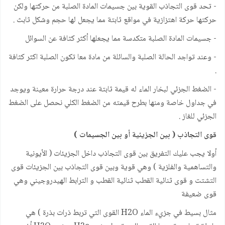
- تحد قوى التجاذب القوية بين جسيمات المادة الصلبة من حركتها ولكن
حركتها حركة اهتزازية في مواقع ثابتة مما يجعل لها حجم وشكل ثابث .
- جسيمات المادة الصلبة متكدسة مما يجعلها أكثر كثافة عن السوائل
- وعند تواجد الحالة الصلبة والسائلة من مادة معا تكون الصلبة اكثر كثافة
.
- الضغط الجزئي لبخار الماء له قيمة ثابتة عند درجة حرارة معينة ويوجد
في جداول خاصة ومنها بطرح قيمته من الضغط الكلي نحصل على الضغط
الجزئي للغاز .
قوى التجاذب ( بين الجزيئية أو بين الجسيمات )
أولا يجب عليك التفريق بين قوى التجاذب داخل الجزيئات ( الأيونية
والتساهمية والفلزية ) وهي قوية وبين قوى التجاذب بين الجزيئات قوى
التشتت و قوى ثنائية القطب ثنائية القطب و الترابط الهيدروجيني وهي
قوى ضعيفة
مثال بسيط في جزيء الماء H2O القوى التي تربط ذرات بذرة ) هي