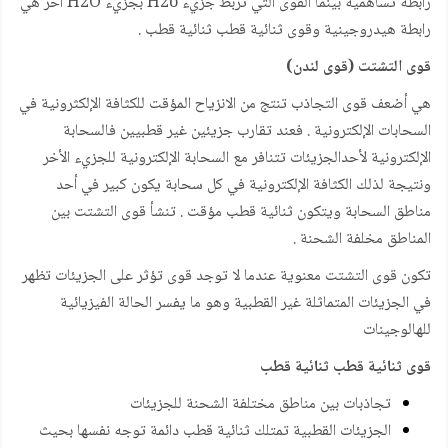
رابطة تساهمية بينما القوى التي تربط جزيء H2o بجزيء H2O أخر هي
رابطة هيدروجينية وقوى ثنائية قطب ثنائية قطب .
قوى التشتت (قوى لندن)
هي أضعف قوى التجاذب تنتج من الانزياح المؤقت للكثافة الإلكثرونية في
السحابات الإلكترونية . فعند تقارب جزيئين غير قطبيين فالسحابة
الإلكترونية لأحدالجزيئات تتنافر مع السحابة الإلكترونية للجزيء الأخر
ونتيجة لذلك الكثافة الإلكترونية في كل سحابة يكون كبير في أحد
مناطق السحابة ويتكون ثنائية قطب مؤقت . تنشأ قوى التشتت بين
المناطق مخلفة الشحنة .
تكون قوى التشتت معنوية عندما لا توجد قوى تؤثر على الجزيئات تظهر
في الجزيئات المتماثلة غير القطبية وهو ما يفسر الحالة الفيزيائية
للهالوجينات
قوى ثنائية قطب ثنائية قطب
تجاذبات بين مناطق مختلفة الشحنة للجزيئات
الجزيئات القطبية تمتلك ثنائية قطب دائمة توجه نفسها بحيث