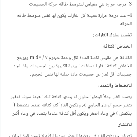
3- درجه حرارة هي مقياس لمتوسط طاقة حركة الجسيمات
4- عند درجة حرارة معينة كل الغازات يكون لها نفس متوسط طاقه
الحركه
تفسير سلوك الغازات
:
انخفاض الكثافة
الكثافة هي مقيس لكتلة المادة لكل وحدة حجوم ٧ / =m d ويرجع
انخفاض كثافة الغاز للمسافات البينية الكبيرة بين الجسيمات ولذا نجد
جسيمات أقل لغاز عن جسيمات مادة صلبة لها نفس الحجم .
الانضغاط والتمدد
:
يتمدد الغاز ليملأ الوعاء الحاوي له ومنها كثافة تلك العينة سوف تتغير
بتغير حجم الوعاء الحاوي له. ويكون الغاز أكثر كثافة عندما ينضغط (
ينكمش ) في وعاء اصغر ويكون أقل كثافة عندما يتمدد في وعاء أكبر
الانتشار
تتدفق جزيئات الغاز في بعضها البعض بسهولة لأنه لا توجد قوة تجاذب