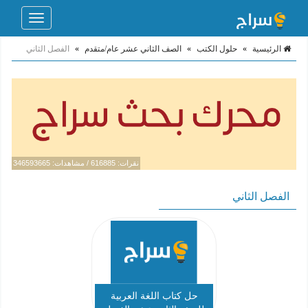
Toggle
navigation
الرئيسية
»
حلول الكتب
»
الصف الثاني عشر عام/متقدم
»
الفصل الثاني
نقرات: 616885 / مشاهدات: 346593665
الفصل الثاني
حل كتاب اللغة العربية