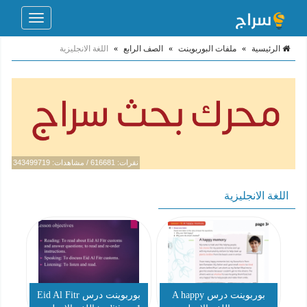
Toggle
navigation
الرئيسية
»
ملفات البوربوينت
»
الصف الرابع
»
اللغة الانجليزية
نقرات: 616681 / مشاهدات: 343499719
اللغة الانجليزية
بوربوينت درس A happy
بوربوينت درس Eid Al Fitr