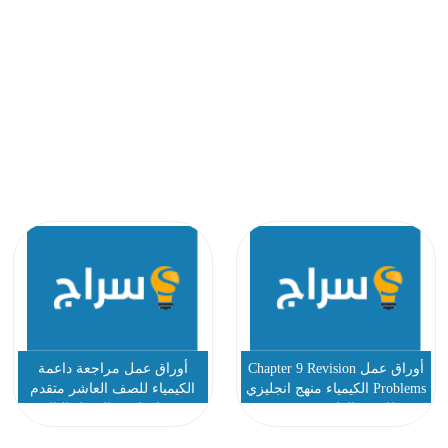
أوراق عمل Chapter 9 Revision
أوراق عمل مراجعة داعمة
Problems الكيمياء منهج انجليزي
الكيمياء للصف العاشر متقدم
للصف العاشر متقدم
منهج انجليزي الفصل الثالث