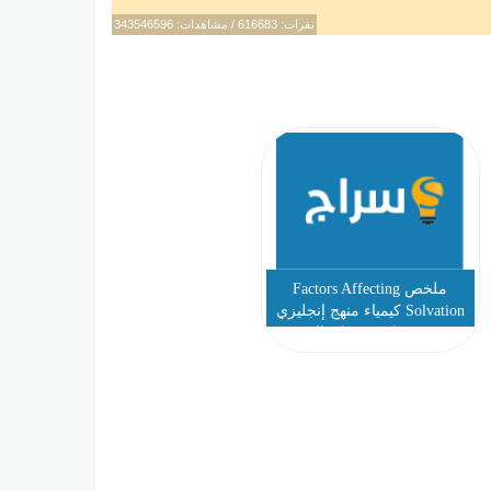
نقرات: 616683 / مشاهدات: 343546596
ملخص Factors Affecting
Solvation كيمياء منهج إنجليزي
صف عاشر فصل ثالث