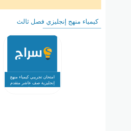
كيمياء منهج إنجليزي فصل ثالث
امتحان تجريبي كيمياء منهج
إنجليزية صف عاشر متقدم
فصل ثالث