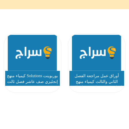
أوراق عمل مراجعة الفصل
بوربوينت Solutions كيمياء منهج
الثاني والثالث كيمياء منهج
إنجليزي صف عاشر فصل ثالث
إنجليزي صف عاشر فصل ثالث