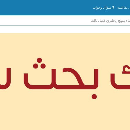
تفاعلية
سؤال وجواب
اء منهج إنجليزي فصل ثالث