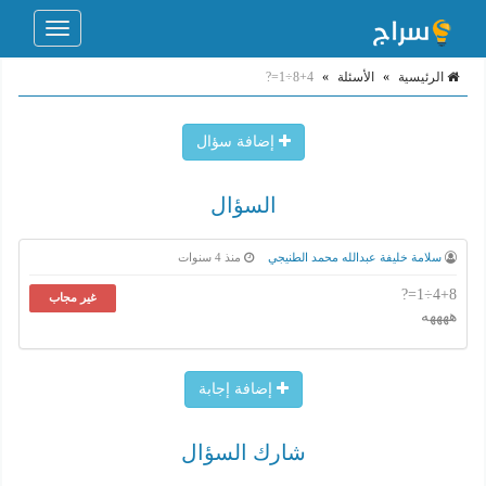
Toggle
navigation
الرئيسية
»
الأسئلة
»
4+8÷1=?
إضافة سؤال
السؤال
سلامة خليفة عبدالله محمد الطنيجي
منذ 4 سنوات
4+8÷1=?
غير مجاب
ههههه
إضافة إجابة
شارك السؤال