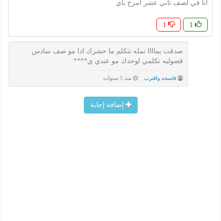
انا في لصف تاني عشر امزح باي
1
1
صدقت يماااا نمله تتكلم ما حشرك اذا مو صف سادس
فضوليه تكلمي لوحدك مو عندي ي****
فاسجد واقترب
منذ 5 سنوات
إضافة إجابة