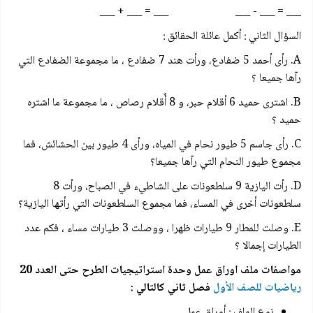
___ = ___ - ___ ___ = ___ + ___
السؤال الثاني : أكمل عائلة الحقائق :
A. رأى أحمد 5 ضفادع، ورأت هند 7 ضفادع ، ما مجموعة الضفادع التي
رآها جميعا ؟
B. اشترى حميد 6 أقلام حبر، و 8 أٌقلام رصاص ، ما مجموعة ما اشتره
حميد ؟
C. رأى جاسم 5 طيور نحام في المياه، ورأى 4 طيور بين الحشائش، فما
مجموع طيور النحام التي رآها جميعا؟
D. رأت اليازية 9 سلطعونات على الشاطيء في الصباح، ورأت 8
سلطعونات أخرى في المساء، فما مجموع السلطعونات التي رأتها اليازية؟
E. وصلت للمطار 9 طيارات ظهرا ، ووصلت 3 طيارات مساء ، فكم عدد
الطيارات إجمالا ؟
مواصفات ملف اوراق عمل وحدة استراتيجيات الطرح حتى العدد 20
رياضيات للصف الأول
فصل ثاني
كالتالي :
نوع الملف : أوراق عمل