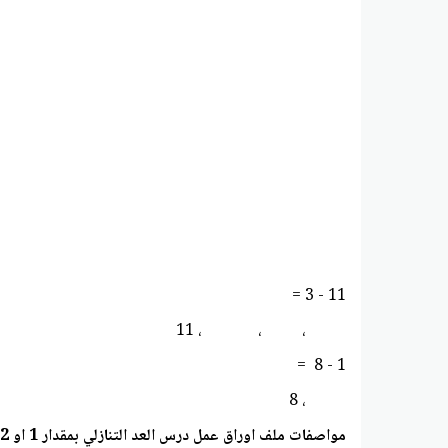
11 - 3 =
، ، ، 11
1 - 8 =
، 8
مواصفات ملف اوراق عمل درس العد التنازلي بمقدار 1 او 2 او 3