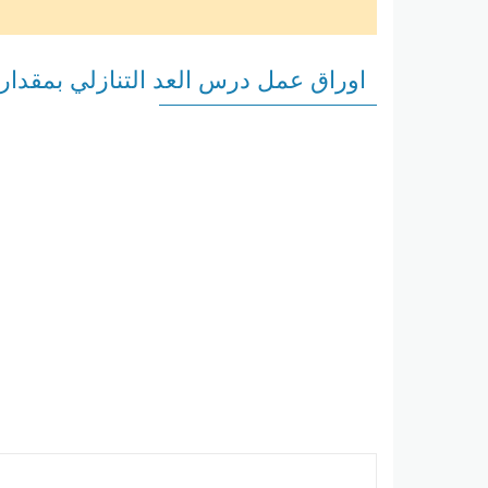
اوراق عمل درس العد التنازلي بمقدار 1 او 2 او 3 رياضيات للصف الاو