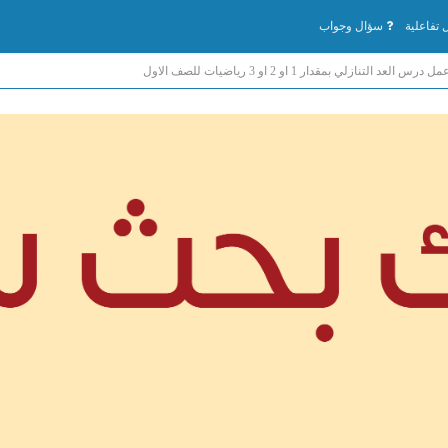
تفاعلية
سؤال وجواب
س العد التنازلي بمقدار 1 او 2 او 3 رياضيات للصف الاول