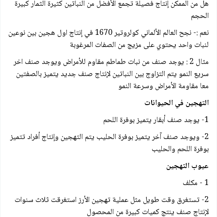
هل من الممكن إنتاج فصيلة تجمع الأفضل من النباتين كثيرة الثمار كبيرة
الحجم
نعم :- نجح العالم الألماني كولروتير 1670 في إنتاج اول هجين بين نوعين
لنبات واحد يحتوي على مزيج من الصفات المرغوبة
مثال 2 : يوجد صنف من نبات طماطم مقاوم للأمراض ويوجد صنف اخر
سریع النمو يتم التزاوج بين النباتين لإنتاج صنف جديد يتميز بالصفتين
معا مقاومة الأمراض وسرعة النمو
التهجين في الحيوانات
1- يوجد صنف أبقار يتميز بوفرة اللحم
2- ويوجد صنف آخر يتميز بوفرة الحليب يتم التهجين وإنتاج أفراد تتميز
بوفرة اللحم والحليب
عيوب التهجين
1 - مکلف
2- تستغرق وقت طويل مثل عملية تهجين الأرز استغرقت ثلاث سنوات
لإنتاج صنف ينتج كميات كبيرة من المحصول