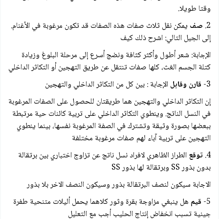
وقتا طويلا.
2.
صف
يمكن نقل ثلاث صفات هذه الصفات قد تكون مرغوبة في الأغنام.
إلى الجيل التالي: اشرح ذلك كيف
الإجابة: شعر أطول وأكثر كثافة ونضج أسرع إلى مرحلة البلوغ وزيادة
كتلة الجسم الغث، كلها صفات تنتقل عن طريق التهجين أو التكاثر الداخلي
3-
قارن وقابل
الإجابة : بين كل من التكاثر الداخلي والتهجين
إن التكاثر الداخلي والتهجين هما طريقتان للحصول على الصفات المرغوبة
في النسل الناتج. وينطوي التكاثر الداخلي على تربية كائنات حية مرتبطة
ببعضها بصورة وثيقة وتشترك في الصفة المرغوبة نفسها، بينما ينطوي
التهجين على تربية آباء لهم صفات مرغوبة مختلفة
4.
توقع
الطراز الظاهري لافراد نسل ناتج عن تزاوج اختباري بين برتقالة
بدون بذور SS وبرتقالة لها بذور SS
الاجابة سيكون لنصف البرتقالة بذور وسيكون النصف الاخر بلا بذور
5-
قیم
هل ينبغي مزاوجة بقرة وثور كلاهما يحمل أليلات متنحية طفرة
جينية تسبب انخفاض إنتاج الحليب أجب مع التعليل