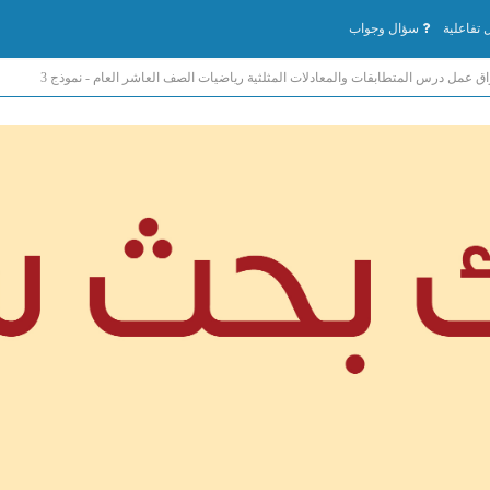
تفاعلية
سؤال وجواب
اق عمل درس المتطابقات والمعادلات المثلثية رياضيات الصف العاشر العام - نموذج 3