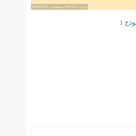
نقرات: 616733 / مشاهدات: 344281672
ذج 1