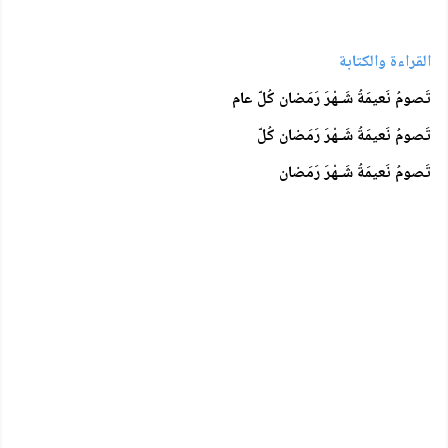
القراءة والكتابة
تَصومُ نَعيمَةُ شَـهْرَ رَمَضان كُلّ عام
تَصومُ نَعيمَةُ شَـهْرَ رَمَضان كُلّ
تَصومُ نَعيمَةُ شَـهْرَ رَمَضان