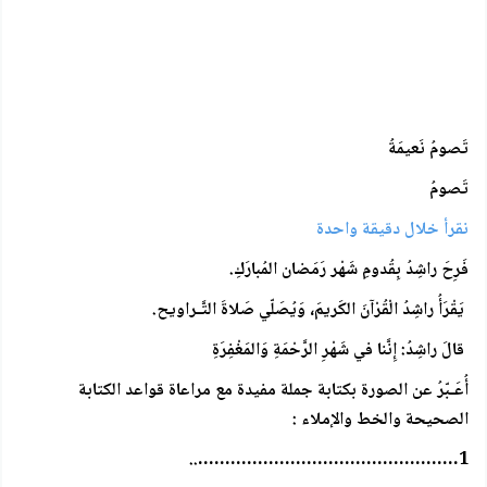
تَصومُ نَعيمَةُ
تَصومُ
نقرأ خلال دقيقة واحدة
فَرِحَ راشِدُ بِقُدومِ شَهْر رَمَضان المُبارَكِ.
يَقْرَأُ راشِدُ الْقُرْآنَ الكَريمَ، وَيُصَلّي صَلاةَ التَّـراويح.
قالَ راشِدُ: إِنَّنا في شَهْرِ الرَّحْمَةِ وَالمَغْفِرَةِ
أُعَـبّرُ عن الصورة بكتابة جملة مفيدة مع مراعاة قواعد الكتابة
الصحيحة والخط والإملاء :
1…………………………………………..