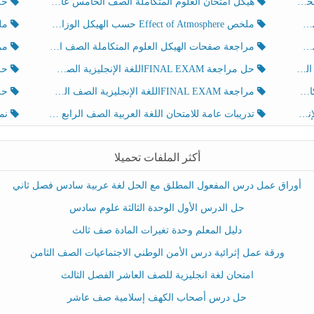
هيكل امتحان العلوم المتكاملة الصف الخامس عام الفصل الدراسي الثالث 2025-2026
حل تد
ملخص Effect of Atmosphere حسب الهيكل الوزاري العلوم المتكاملة الصف الخامس انسبير الفصل الثالث
ملخص Effect of Geosphere حسب ال
مراجعة صفحات الهيكل العلوم المتكاملة الصف الخامس انسبير الفصل الثالث
مراجعة Review Grammar 
لث
حل مراجعة FINAL EXAMاللغة الإنجليزية الصف الخامس الفصل الثالث
حل م
ث
مراجعة FINAL EXAMاللغة الإنجليزية الصف الخامس الفصل الثالث
حل أو
تدريبات عامة للامتحان اللغة العربية الصف الرابع الفصل الثالث
نموذ
أكثر الملفات تحميلا
أوراق عمل درس المفعول المطلق مع الحل لغة عربية سادس فصل ثاني
حل الدرس الأول الوحدة الثالثة علوم سادس
دليل المعلم وحدة تغيرات المادة صف ثالث
ورقة عمل إثرائية درس الأمن الوطني الاجتماعيات الصف الثامن
امتحان لغة انجليزية للصف العاشر الفصل الثالث
حل درس أصحاب الكهف إسلامية صف عاشر