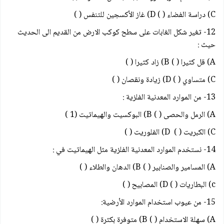
C) دراسة الفضاء ( ) D) غاز الأكسجين للتنفس ( )
12- تغير شكل الغابات على سطح كوكب الارض من القديم الى الحديث
حيث :
A) قل كثيرا ( ) B) زاد كثيرا ( )
C) متساوي ( ) D) زيادة ونقصان ( )
13- من الموارد المعدنية الفلزية :
A) الرمل والحصى ( ) B) البوكسيت والهيماتيت (1 )
C) الكبريت ( ) D) الفلوریت ( )
14- نستخدم الموارد المعدنية الفلزية مثل الهيماتيت في :
A) المسامير والصنابير ( ) B) الدهان والطلاء ( )
c) البطاريات ( ) D) المصابيح ( )
15- من عيوب استخدام الموارد الأرضية:
A) سهلة الاستخدام ( ) B) متوفرة بكثرة ( )