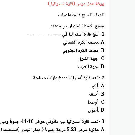
ورقة عمل درس (قارة استراليا )
الصف السابع / اجتماعيات
جميع الأسئلة اختيار من متعدد
1 -تقع قارة أستراليا في -------------------
A .نصف الكرة الشمالي
B .نصف الكرة الجنوبي
C .جهة الشرق
D .جهة الغرب
2 -تعد قارة أستراليا ----لإمارات مساحة
A .أكبر
B .أصغر
C .أوسط
D .أطول
3 -تمتد قارة أستراليا بين دائرتي عرض 10-44 جنوباً وبين خطي طول 115-153شرقا وتخترق
A .دائرة عرض 5.23 درجة جنوباً ( مدار الجدي )منتصف القارة