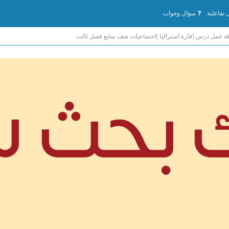
تفاعلية
سؤال وجواب
ة عمل درس (قارة استراليا )اجتماعيات صف سابع فصل ثالث